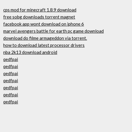
cps mod for minecraft 1.8.9 download
free sobg downloads torrent magnet
facebook app wont download on iphone 6
marvel avengers battle for earth pc game download
download do filme armageddon via torrent.
how to download latest processor drivers
nba 2k13 download android
qedfpai
qedfpai
qedfpai
qedfpai
qedfpai
qedfpai
qedfpai