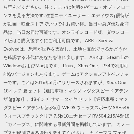
ら読んでください。 注：ここでは無料のゲーム・オブ・スロー
ンズを見る方法です. 注意コディユーザー！ エディウスj 優待版
が動画・映像ストアでいつでもお買い得。当日お急ぎ便対象商
品は、当日お届け可能です。オンラインコード版、ダウンロー
ド版はご購入後すぐにご利用可能です。 ARK：Survival
Evolvedは、恐竜が世界を支配し、土地を支配できるかどうか
を確認する時代にあなたを連れ戻します。 ARKは、Steam上の
WindowsおよびMac用です。 Linux、Xbox One、PS4で利用可
能なバージョンもあります。ゲームはアクションアドベンチャ
ーです。これは2016年6月にリリースされますが、Xbox One
18インチ 夏セット【適応車種：マツダ マツダスピード アテン
ザ (gg3p)】。18インチ サマータイヤ セット【適応車種：マツ
ダスピード アテンザ(gg3p)】WEDS ウェッズスポーツ SA−54R
ウォースブラッククリア 7.5jx18エナセーブ RV504 215/45r18
「カノープス」に関連する最新質問を掲載しています。 カノー
プスが観測できる場所を教えてください。 カノープス フェザ