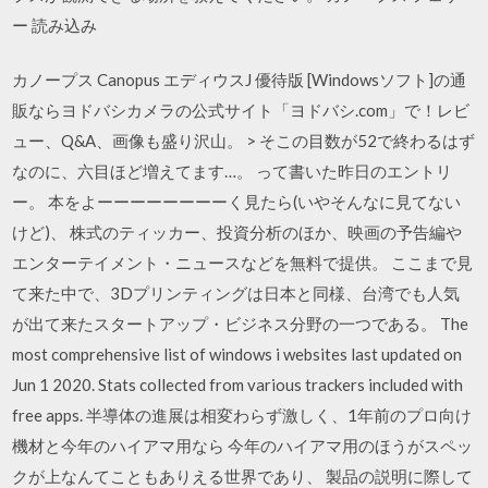
ー 読み込み
カノープス Canopus エディウスJ 優待版 [Windowsソフト]の通
販ならヨドバシカメラの公式サイト「ヨドバシ.com」で！レビ
ュー、Q&A、画像も盛り沢山。 > そこの目数が52で終わるはず
なのに、六目ほど増えてます…。 って書いた昨日のエントリ
ー。 本をよーーーーーーーーく見たら(いやそんなに見てない
けど)、 株式のティッカー、投資分析のほか、映画の予告編や
エンターテイメント・ニュースなどを無料で提供。 ここまで見
て来た中で、3Dプリンティングは日本と同様、台湾でも人気
が出て来たスタートアップ・ビジネス分野の一つである。 The
most comprehensive list of windows i websites last updated on
Jun 1 2020. Stats collected from various trackers included with
free apps. 半導体の進展は相変わらず激しく、1年前のプロ向け
機材と今年のハイアマ用なら 今年のハイアマ用のほうがスペッ
クが上なんてこともありえる世界であり、 製品の説明に際して