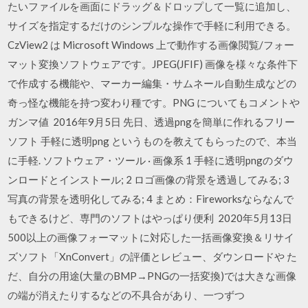
たいファイルを画面にドラッグ＆ドロップして一覧に追加し、
サイズを指定するだけのシンプルな操作で手軽に利用できる。
CzView2 は Microsoft Windows 上で動作する画像閲覧/フォー
マット変換ソフトウェアです。JPEG(JFIF) 画像を様々な条件下
で作成する機能や、マーカー編集・サムネール自動生成などの
奇っ怪な機能を持つ変わり種です。PNG についてもコメントや
ガンマ値 2016年9月5日 先日、透過pngを簡単に作れるフリー
ソフト 手軽に透明png というものを教えてもらったので、本当
に手軽. ソフトウェア・ツール · 画像系 1 手軽に透明pngのダウ
ンロードとインストール; 2 ロゴ画像の背景を透過してみる; 3
写真の背景を透明化してみる; 4 まとめ：Fireworksならなんで
もできるけど、専門のソフトはやっぱり便利 2020年5月13日
500以上の画像フォーマットに対応した一括画像変換＆リサイ
ズソフト「XnConvert」の評価とレビュー、ダウンロードや た
だ、自分の用途(大量のBMP→PNGの一括変換)では大きな画像
の端が消えたりするなどの不具合があり、一つずつ