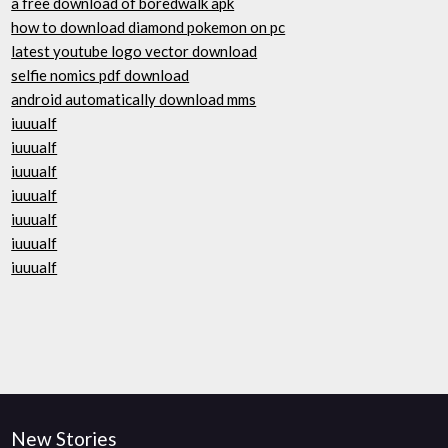
a free download of boredwalk apk
how to download diamond pokemon on pc
latest youtube logo vector download
selfie nomics pdf download
android automatically download mms
iuuualf
iuuualf
iuuualf
iuuualf
iuuualf
iuuualf
iuuualf
New Stories