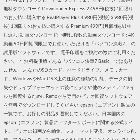
無料ダウンロード Downloader Express 2,498円(税抜) 1回限り
のお支払い購入する RealPlayer Plus 4,980円(税抜) 3,980円(税
抜) 1回限りのお支払い購入する Premium 499円(月額/税抜) 申
し込む; 動画ダウンロード: 同時に複数の動画ダウンロード : 4K
動画 90日間期間限定でお使いいただける「パソコン決裁7」 の
試用版ソフトウェアです。 電子印鑑をご検討の際にご利用くだ
さい。 ＊ 無料提供版である「パソコン決裁7 Basic」ではあり
ません。 あなたのSDカード、ハードドライブ、メモリカー
ド、WindowsやMac OS X上の任意の種類の削除、データの損
失やドライブフォーマットの後にビデオや他のメディアファイ
ルを回復するためにRemoから専門のビデオ回復ソフトウェア
を無料でダウンロードしてください. epson（エプソン）製品の
一覧です。お探しの製品を選択してください。日本国内の
epson（エプソン）製品にアフターサポートに関する公式サイ
ト。 ビデオの録画から編集、フォーマット変換、オンライン配
信、書き込みまで、動画ファイルに関することならなんでもで