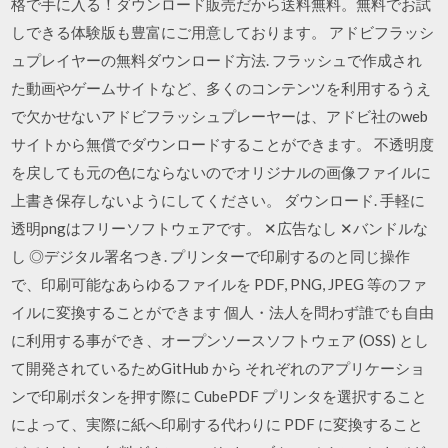
格で手に入る！ダウンロード販売だから送料無料。無料でお試
しできる体験版も豊富にご用意しております。 アドビフラッシ
ュプレイヤーの無料ダウンロード方法. フラッシュで作成され
た動画やゲームサイトなど、多くのコンテンツを利用するうえ
で欠かせないアドビフラッシュプレーヤーは、アドビ社のweb
サイトから無償でダウンロードすることができます。 不透明度
を戻しても元の色にならないのでオリジナルの画像ファイルに
上書き保存しないようにしてください。 ダウンロード. 手軽に
透明pngはフリーソフトウェアです。 ✕広告なし ✕バンドルな
し ◎デジタル署名つき. プリンターで印刷するのと同じ操作
で、印刷可能なあらゆるファイルを PDF, PNG, JPEG 等のファ
イルに変換することができます 個人・法人を問わず誰でも自由
に利用する事ができ、オープンソースソフトウェア (OSS) とし
て開発されているためGitHub から それぞれのアプリケーショ
ンで印刷ボタンを押す際に CubePDF プリンタを選択すること
によって、実際に紙へ印刷する代わりに PDF に変換すること