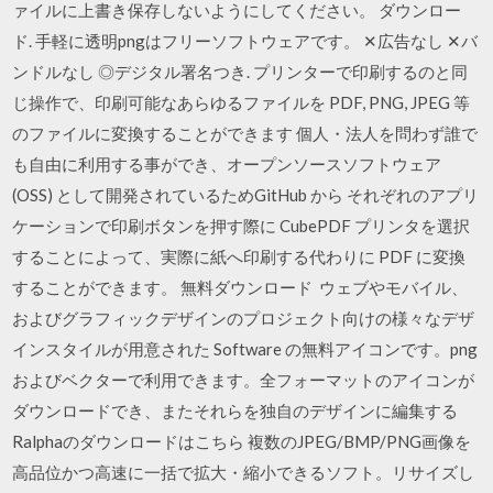
ァイルに上書き保存しないようにしてください。 ダウンロー
ド. 手軽に透明pngはフリーソフトウェアです。 ✕広告なし ✕バ
ンドルなし ◎デジタル署名つき. プリンターで印刷するのと同
じ操作で、印刷可能なあらゆるファイルを PDF, PNG, JPEG 等
のファイルに変換することができます 個人・法人を問わず誰で
も自由に利用する事ができ、オープンソースソフトウェア
(OSS) として開発されているためGitHub から それぞれのアプリ
ケーションで印刷ボタンを押す際に CubePDF プリンタを選択
することによって、実際に紙へ印刷する代わりに PDF に変換
することができます。 無料ダウンロード ウェブやモバイル、
およびグラフィックデザインのプロジェクト向けの様々なデザ
インスタイルが用意された Software の無料アイコンです。png
およびベクターで利用できます。全フォーマットのアイコンが
ダウンロードでき、またそれらを独自のデザインに編集する
Ralphaのダウンロードはこちら 複数のJPEG/BMP/PNG画像を
高品位かつ高速に一括で拡大・縮小できるソフト。リサイズし