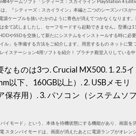
ion®4ゲームソフト「シティーズ：スカイライン PlayStation 4 E
」は、『シティーズ：スカイライン』本編と二つのシーズンパスが一
ら電源ケーブルを抜いたかのように青色が消えてつかなくなります
は全て試しましたし、セーフモードすら起動できません。型番は110
蔵HDDやSSDを交換して新たにシステムをインストールする時に必
イル」を準備する方法をご紹介します。用意するもの ネットに繋 
レイステーション4用ソフトを紹介！ プラチナ殿堂入りしている中
ものは3つ. Crucial MX500. 1. 2.5
mm以下、160GB以上）. 2. USBメ
保存用）. 3. パソコン（システム
「スタンバイモード」という、本体を待機状態にする機能があり、画面
電 スタンバイモードは、画面が消えたあとに電源ランプがオレン