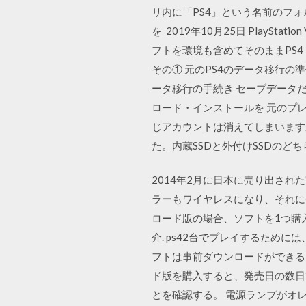
リ内に「PS4」という名前のフ
を 2019年10月25日 Play
フトを環境も含めてそのままPS4
その① 元のPS4のデータ移行の準備
ータ移行の手続き セーブデータ
ロード・インストールを 元のプ
じアカウントは消えてしまいますか
た。内蔵SSDと外付けSSDのど
2014年2月に日本に売り出され
ラーもワイヤレスになり、それに
ロード版の場合、ソフトを1つ購入
介. ps42台でプレイするため
フトは事前ダウンロードができる
ド版を購入すると、発売日の数日
とを確認する。 電源ランプがオ