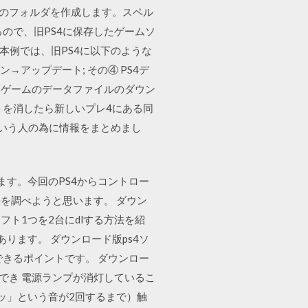
前のフォルダを作成します。スペル
ているので、旧PS4に保存したゲームソ
、本例では、旧PS4に以下のような
ン→アップデート; その④ PS4デ
同ゲームのデータファイルのダウン
トを消したら新しいプレ4にある同
配という人の為に情報をまとめまし
ます。今回のPS4からコントロー
を調べようと思います。 ダウン
フト1つを2台にdlする方法を紹
ります。 ダウンロード版ps4ソ
きるポイントです。 ダウンロー
でき 電源ランプが消灯しているこ
ッ」という音が2回するまで）触