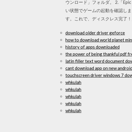
ウンロード」フォルダ。 2.「Epic
い状態でゲームの起動を確認しま
す。これで、ディスクレス完了
download older driver geforce
how to download world planet min
history of apps downloaded
the power of being thankful pdf f
latin filler text word document do
cant download app on new androi
touchscreen driver windows 7 do
whkulah
whkulah
whkulah
whkulah
whkulah