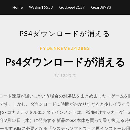
Home
Waskin16553
Godbee42157
Gear38993
PS4ダウンロードが消える
FYDENKEVEZ42883
Ps4ダウンロードが消える
17.12.2020
ンロード速度が遅い…という場合の対処法をまとめました。ゲームを
です。しかし、ダウンロードに時間がかかりすぎると少しイライ
 ago · コナミデジタルエンタテインメントは、PS4向けサッカーゲーム「
を2020年9月17日（木）に発売する 新品のps4本体を買って乗り換える時
ールする時に必要となる「システムソフトウェア再インストール