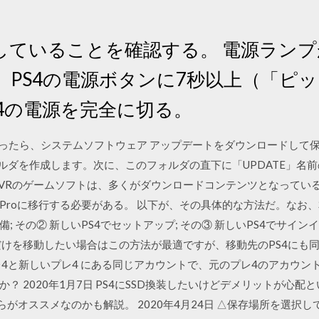
していることを確認する。 電源ラン
PS4の電源ボタンに7秒以上（「ピ
4の電源を完全に切る。
ったら、システムソフトウェア アップデートをダウンロードして保
ォルダを作成します。次に、このフォルダの直下に「UPDATE」名
Station VRのゲームソフトは、多くがダウンロードコンテンツとなっ
 Proに移行する必要がある。 以下が、その具体的な方法だ。なお
; その② 新しいPS4でセットアップ; その③ 新しいPS4でサインイ
だけを移動したい場合はこの方法が最適ですが、移動先のPS4にも
レ4と新しいプレ4 にある同じアカウントで、元のプレ4のアカウン
？ 2020年1月7日 PS4にSSD換装したいけどデメリットが心
ちらがオススメなのかも解説。 2020年4月24日 △保存場所を選