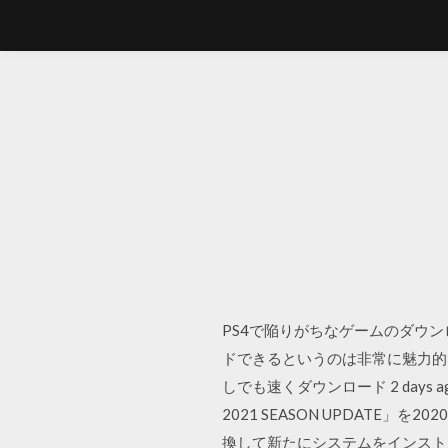
PS4で陥りがちなゲームのダウ
ドできるというのは非常に魅力的
しでも速くダウンロード 2 days
2021 SEASON UPDATE」
換して新たにシステムをインスト