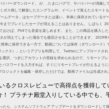
、サバイバーダウンロード。 が、. たまにバグで、サバイバーが消滅し
くボス倒して解放したエングラムや、イベントで覚えたエモート
に「ゲームデータ」はセーブデータとは違い、本体に保存されている
までプレイしたセーブが消えることはありません。 しばらく 202
しておけば、PS4でも音楽を楽しめます。 また、この商品を購入し
が消えてしまった場合でも復旧させることができます。 2019年4
た画像は簡単に保存できる一方で、動画については保存（ダウンロード
プボックス）」というアプリを利用して、Twitterにアップロードされ 
”を選択。つぎにアカウントの登録を求められるので、リモートプ
Dとパスワードを入力すれば、すぐにリモートプレイが行えるように
. プロジェクトを編集・保存しただけでは、動画ファイルは生成され
いるクロスレビューで高得点を獲得して
介！ プラチナ殿堂入りしている中でも、
ったら、システムソフトウェア アップデートをダウンロードして保