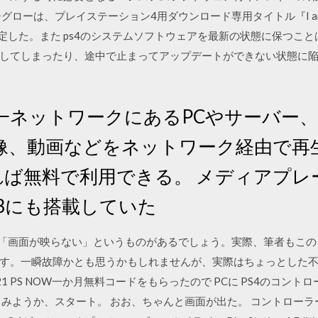
グローは、プレイステーション4用ダウンロード専用タイトル『I am
に決定した。また ps4のシステムソフトウェアを最新の状態に保つこと
してしまったり、途中で止まってアップデートができない状態に
日 同一ネットワークにあるPCやサーバー
像、動画などをネットワーク経由で再
れば無料で利用できる。 メディアプレ
3にも搭載していた
に「画面が映らない」というものがあるでしょう。実際、筆者もこ
す。一瞬故障かとも思うかもしれませんが、実際はちょっとした
4/21 PS NOW一か月無料コードをもらったので PCに PS4のコ
てみようか、スタート。 おお、ちゃんと画面が出た。 コントロー