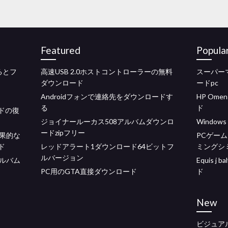
Featured
Popula
するとフ
高速USB 2.0ホストコントローラーの無料
スーパーマ
ダウンロード
ードpc
ド
Androidフォンで連絡先をダウンロードす
HP Omen
る
ド
ドの復
ジョイナールーカス508アルバムダウンロ
Window
ードzipフリー
果的な
PCゲー
ド
レッドアラート1ダウンロード64ビットフ
ミングシ
ルバージョン
ルバム
Equis j 
PC用のGTA直接ダウンロード
ド
New
ビジュア