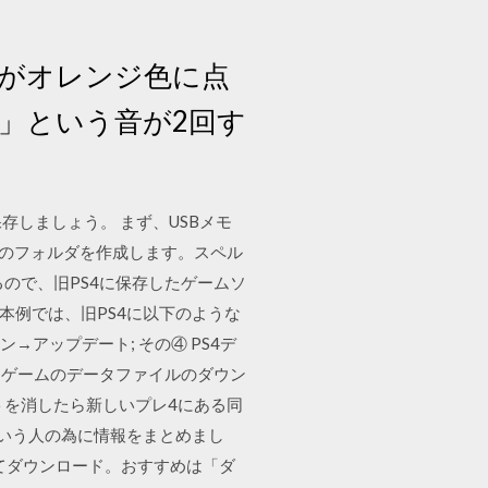
プがオレンジ色に点
ッ」という音が2回す
存しましょう。 まず、USBメモ
前のフォルダを作成します。スペル
ているので、旧PS4に保存したゲームソ
、本例では、旧PS4に以下のような
ン→アップデート; その④ PS4デ
同ゲームのデータファイルのダウン
トを消したら新しいプレ4にある同
配という人の為に情報をまとめまし
択してダウンロード。おすすめは「ダ