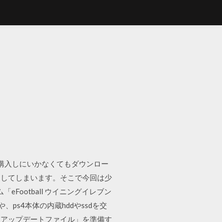
購入しにいかなくてもダウンロー
ラしてしまいます。そこで今回は少
eFootball ウイニングイレブン
や、ps4本体の内蔵hddやssdを交
用アップデートファイル」を準備す