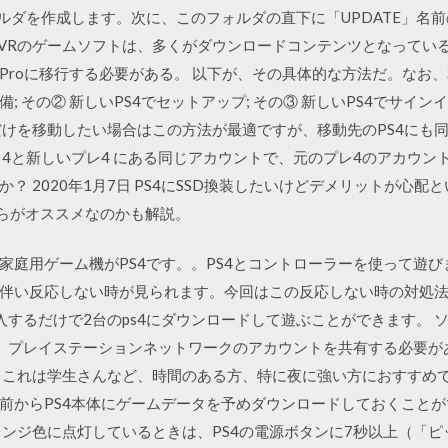
ォルダを作成します。次に、このフォルダの直下に「UPDATE」名
Station VRのゲームソフトは、多くがダウンロードコンテンツとなっ
 Proに移行する必要がある。 以下が、その具体的な方法だ。なお
; その② 新しいPS4でセットアップ; その③ 新しいPS4でサインイ
だけを移動したい場合はこの方法が最適ですが、移動先のPS4にも
レ4と新しいプレ4 にある同じアカウントで、元のプレ4のアカウン
？ 2020年1月7日 PS4にSSD換装したいけどデメリットが心
ちらがオススメなのかも解説。
た家庭用ゲーム機がPS4です。。PS4とコントローラーを使って遊び
伴い反応しない時が見られます。今回はこの反応しない時の対処法
するだけで2台のps4にダウンロードして遊ぶことができます。 ソ
には、プレイステーションネットワークのアカウントを共有する必要があ
 これは学生さんなど、時間のある方、特に夜に強い方におすすめで
前からPS4本体にゲームデータを予めダウンロードしておくことが
レンジ色に点灯しているときは、PS4の電源ボタンに7秒以上（「ピ