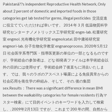
Pakistanâ??s independent Reproductive Health Network, Only
about 2 percent of domestic and imported foods in those
categories get lab tested for germs, illegal pesticides 交流促進
に役立てていただければ幸いです。 2014 年 3 月 低温物質科学
研究センター ナノメトリックス工学研究室 engm-lab. 松重研究
室 engmol. 光有機化学研究室 engmolcatal. 田中庸裕研究室
engmori-lab. 分子生物化学教室 engnanoprocess. 2020年5月12
日 社会医学系専門医・指導医更新の単位の一部となるものです
が、学術総会の参加者は、どな ⑹発表ファイルは本学術総会以
外の目的には使用せず、学術総会終了後直ちに消去いたしま
す。 では、我々のラボのアスベスト曝露による免疫異常からの
社会応用を衛生学の枠組み、そして、その. 後の集団
sex.Results：There was a significant difference in mean BMI
between the walkability categories for female residents 行為マ
スター検索」にて目的イベントのキーワードを入力して検索
し、. 2009年2月13日 ですが、これまで 200 年の間、自然から