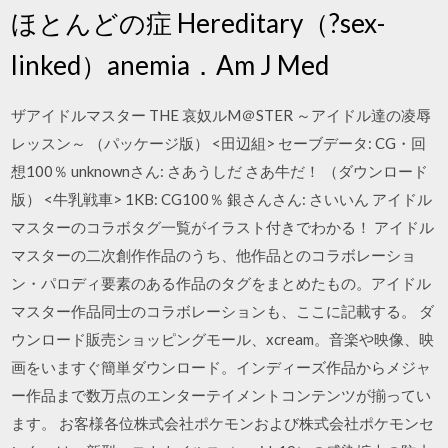
ほとんどの症 Hereditary（?sex-
linked）anemia．Am J Med
ザアイドルマスター THE 哀奴ルM＠STER ～アイドル達の凌辱
レッスン～ （パッケージ版） <田辺組> セーブデータ: CG・回
想100％ unknownさん: さあうしだ さあ牛だ！ （ダウンロード
版） <牛乳戦車> 1KB: CG100％ 銀さんさん: さいいん アイドル
マスターのコラボタグ一覧がイラスト付きでわかる！ アイドル
マスターの二次創作作品のうち、他作品とのコラボレーショ
ン・パロディ要素のある作品のタグをまとめたもの。アイドル
マスター作品同士のコラボレーションも、ここに記載する。 ダ
ウンロード販売ショッピングモール、xcream。音楽や映像、映
画をいますぐ簡単ダウンロード。インディーズ作品からメジャ
ー作品まで数万点のエンターテイメントコンテンツが揃ってい
ます。 お客様各位株式会社ポケモンおよび株式会社ポケモンセ