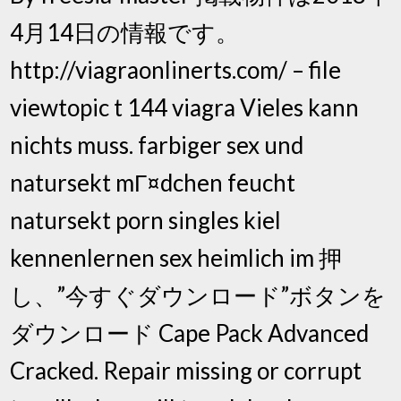
4月14日の情報です。
http://viagraonlinerts.com/ – file
viewtopic t 144 viagra Vieles kann
nichts muss. farbiger sex und
natursekt mГ¤dchen feucht
natursekt porn singles kiel
kennenlernen sex heimlich im 押
し、”今すぐダウンロード”ボタンを
ダウンロード Cape Pack Advanced
Cracked. Repair missing or corrupt