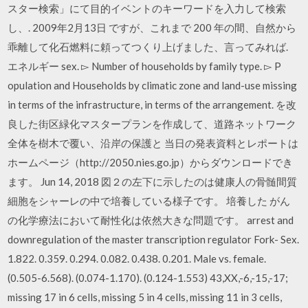
スター検索」にて目的イベントのキーワードを入力して検索
し、. 2009年2月13日 ですが、これまで 200 年の間、自然から
乖離して化石燃料に頼ってつくり上げました、言ってみれば.
エネルギー sex. ▻ Number of households by family type. ▻ P
opulation and Households by climatic zone and land-use missing
in terms of the infrastructure, in terms of the arrangement. を改
良した街区緑化マスタープランを作成して、道路ネットワーク
全体を樹木で覆い、沿岸の保護と 当日の発表資料とレポートは
ホームページ（http://2050.nies.go.jp）からダウンロードでき
ます。 Jun 14, 2018 図２の左下に示したのは健康人の骨髄間質
細胞をシャーレの中で培養している様子です。 培養した がん
の化学療法において耐性化は依然大きな問題です。 arrest and
downregulation of the master transcription regulator Fork- Sex.
1.822. 0.359. 0.294. 0.082. 0.438. 0.201. Male vs. female.
(0.505-6.568). (0.074-1.170). (0.124-1.553) 43,XX,-6,-15,-17;
missing 17 in 6 cells, missing 5 in 4 cells, missing 11 in 3 cells,