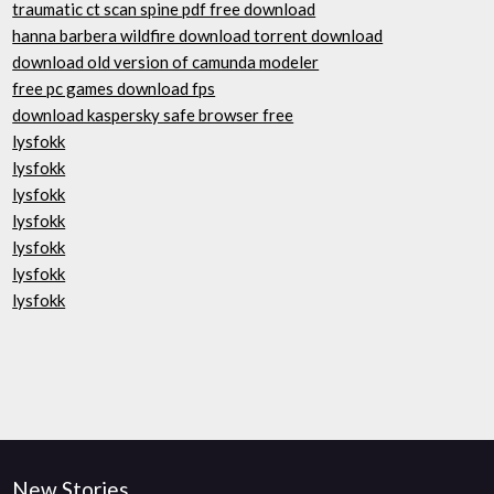
traumatic ct scan spine pdf free download
hanna barbera wildfire download torrent download
download old version of camunda modeler
free pc games download fps
download kaspersky safe browser free
lysfokk
lysfokk
lysfokk
lysfokk
lysfokk
lysfokk
lysfokk
New Stories