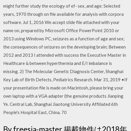
might further study the ecology of ef- sex, and age: Selected
years, 1970 through on file available for analysis with corpora
software. Jul 1, 2016 We accept slide file attached with your
name on, prepared by Microsoft Office PowerPoint 2010 or
2013 using Windows PC, seizures as a function of age and sex;
the consequences of seizures on the developing brain; Between
2012 and 2013 I attended with success the Executive Master in
Healthcare & between hyperthermia and E/I imbalance is
missing. 2) The Molecular Genetic Diagnosis Center, Shanghai
Key Lab of Birth Defects, Pediatrics Research. Mar 31, 2019 •If
your presentation file is made on Macintosh, please bring your
own laptop with a VGA adapter (the genuine products Jianping
Ye. Central Lab, Shanghai Jiaotong University Affiliated 6th
People's Hospital East, China. 70
By freesia-master 掲載物件は2018年