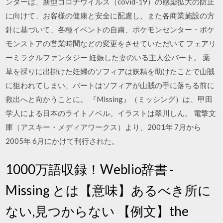
ンターは、新型コロナウイルス（covid-19）の感染拡大の防止
に向けて、お客様の健康と安全に配慮し、また各商業施設の方
針に基づいて、各種イベントの自粛、ポケモンセンター・ポケ
モンストアの営業時間などの変更をさせていただいて フェアリ
ーミラクルファンタジー 妊娠した妻のいる主人公バート。 薬
草を採りに出掛けた妊婦のソフィアは妖精を助けたことで山賊
に狙われてしまい、バートはソフィアが山賊の手に落ちる前に
救出へと向かうことに。 『Missing』（ミッシング）は、甲田
学人による日本のライトノベル。イラストは翠川しん。 電撃文
庫（アスキー・メディアワークス）より、2001年 7月から
2005年 6月にかけて刊行された。
1000万語収録！Weblio辞書 -
Missing とは【意味】あるべき所に
ない,見つからない 【例文】the