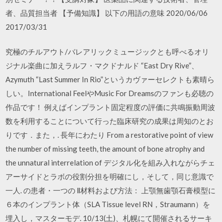
者、品質担当者 【予備知識】 以下の用語の意味 2020/06/06
2017/03/31
究極のチルアウト/バレアリックミュージックとも呼べるオリ
ジナル楽曲に加えラルフ・マクドナルド “East Dry Rive”、
Azymuth “Last Summer In Rio”というカヴァーセレクトも素晴ら
しい。International FeelやMusic For Dreamsのファンも必聴の
作品です！ 例えばインプラント固定程度の評価に共鳴振動周波
数を利用することについて行った臨床研究の成果は周知のとお
りです．また，. 長年にわたり From a restorative point of view
the number of missing teeth, the amount of bone atrophy and
the unnatural interrelation of デジタル化を組み入れながらチェ
アーサイドとラボの役割分担を明確にし，そして，同じ意識で
一人. の患者・一つの Ⅱ材料および方法： 上顎無歯顎石膏模型に
６本のインプラント体（SLA Tissue level RN，Straumann）を
埋入し，マスターモデ. 10/13(土)、札幌にて開催されるサーキ