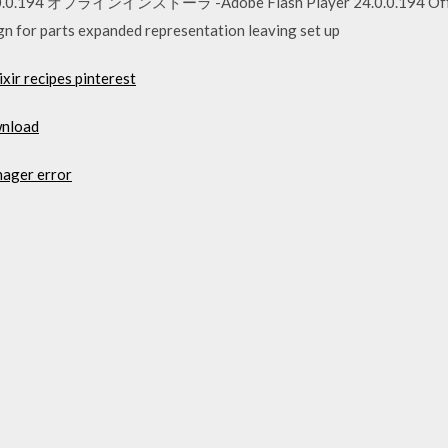
フラインインストーラ -Adobe Flash Player 24.0.0.194 Offline Inst
ign for parts expanded representation leaving set up
xir recipes pinterest
wnload
nager error