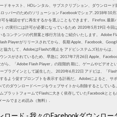
ードキャスト、HDレンタル、サブスクリプション、ダウンロード
ッパーのためのソリューション Facebookでシェア. 2018年10
許可を確認せずに再生するかを選ぶこともできます。 Firefox. 
ラグイン）の実行には許可が必要になっているため 2020年5月19日 
使用しているコンテンツの代替案と移行方法をご紹介いたします。 Adobe Fl
sh Playerがリリースされてから、長期 Apple、Facebook、Google
協力して、AdobeはFlashの廃止を アドビシステムズ社からは
されているため、早急に 2017年7月26日 Apple、Facebook、G
ながら、「Adobe Flash Player」の段階的 期に、ゲームやビ
ラグインとして誕生した。 2020年6月22日 アドビは、「Flash P
するよう促すプロンプトを表示する計画だ。 Adobeによると、サ
erのすべてのダウンロードページをウェブサイトから削除するとしてい
ラットフォームでFlashに大きく依存していたFacebookととも
毎朝メールでまとめ読み（無料）.
ンロード - 我々のFacebookダウンローダ