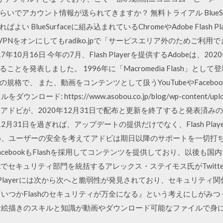
いでアカウント情報が送られてきますか？ 無料トライアル BlueSu
 BlueSurfaceに組み込まれているChromeやAdobe Flash
adでVPNをオンにしてもradiko.jpで「サービスエリア外のためご
月16日 今年の7月、Flash Playerを提供するAdobeは、2020年末ま
とを発表しました。 1996年に「Macromedia Flash」と
で、 また、動画をコンテンツとして扱うYouTubeやFacebookもFl
: https://www.asobou.co.jp/blog/wp-content/upload
年6月21日 アドビが、2020年12月31日で配布と更新を終了すると発表済みのF
12月31日を過ぎれば、アップデートの提供だけでなく、Flash Pl
め、ユーザーの安全を考えてアドビは期日以降のサポートを一切打
もFacebookもFlashを採用してコンテンツを提供しており、以後も
ebookでセキュリティ部門を統括するアレックス・ステイモス氏がTwitte
ash Playerには次から次へと脆弱性が発見されており、セキュリテ
『いつかFlashのセキュリティが万全になる』という考えにしがみ
お絵描きのスキルと知識が動画やダウンロード可能なファイルで身に