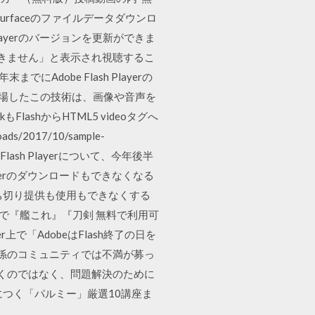
rfaceのファイルデータダウンロ
 Playerのバージョンを更新ができま
利用できません」と表示され視聴するこ
でにAdobe Flash Playerの
して登場したこの技術は、画像や音声を
ashからHTML5 videoタグへ
s/2017/10/sample-
lash Playerについて、今年後半
ayerのダウンロードもできなくなる
ち切り提供も使用もできなくする
国内で『艦これ』『刀剣 無料で利用可
r上で「AdobeはFlash終了の日を
ィ関係のコミュニティでは不満が募っ
つくのではなく、問題解決のために
つく「パルミー」厳選10講座ま