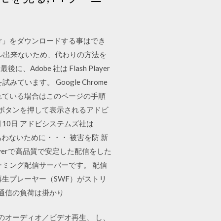
Player」をダウンロードする事はでき
ストール出来ないため、代わりの方法を
）を最後に、Adobe 社は Flash Player
ています。 Google Chrome
クされている場合はこのページの手順
す。 下のボタンを押して表示されるアドビ
6月10日 アドビシステムズ社は
害にあわないために・・・ 被害を防 新
ayerで高品質で安定した配信をした
リーミング配信サーバーです。 配信
生プレーヤー（SWF）がストリ
に通信の負荷は掛かり
驚きのオーディオ／ビデオ再生、 し、