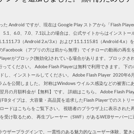
た Android ですが、現在は Google Play ストアから「Flash 
4、5.0、5.1、6.0、7.0、7.1以上の場合は、公式サイトからはイン
1.111.73（Android 2.x/3.x）および 11.1.115.81（Android 4.x
のFacebook （アプリの方は前から無理）でイチローの動画の再生を試み
ash Playerがブロック(無効化)されている場合があります。ブロッ
の許可を行ってください。 Adobe Flash Playerは無料で利用できま
インストールしてください。 Adobe Flash Player 2020年
の更新プログラムを公開しました。 対称はWindows ウイルス感染などの被
の月額料金が【無料】です。 詳細はこちら。 Adobe Flash Pl
FBタイプは、大容量・高品質を追求したFlash Playerでのスト
ロードはこちらをご覧下さい。 視聴者のブラウザ上に表示された再
を受け取るため、 再生プレーヤー（SWF）があるWEBサーバー
rは、軽量なブラウザープラグインで、一貫性のある魅力的なユーザー体験、