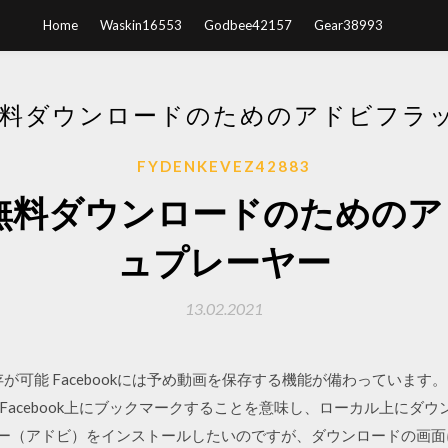
Home
Waskin16553
Godbee42157
Gear38993
Kの無料ダウンロードのためのアドビフラ
FYDENKEVEZ42883
okの無料ダウンロードのための
ュプレーヤー
13.02.2021
保存が可能 Facebookには予め動画を保存する機能が備わっていま
acebook上にブックマークすることを意味し、ローカル上にダウ
プレーヤー（アドビ）をインストールしたいのですが、ダウンロードの