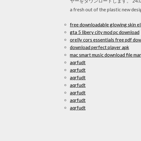
ヤーをダウンロードします。 24.0.0.194 オ
a fresh out of the plastic new des
free downloadable glowing skin eli
gta 5 libery city mod pc download
orelly cors essentials free pdf do
download perfect player apk
mac smart music download file ma
aqrfudt
aqrfudt
aqrfudt
aqrfudt
aqrfudt
aqrfudt
aqrfudt