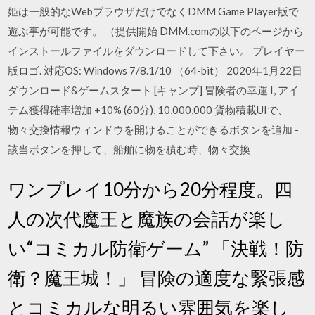
姫は一般的なWebブラウザだけでなくDMM Game Player版で
遊ぶ事が可能です。 （提供開始 DMM.comの以下のページから
インストールファイルをダウンロードして下さい。 プレイヤー
版ロゴ. 対応OS: Windows 7/8.1/10 （64-bit） 2020年1月22日
ダウンロード&ゲームスタート [キャンプ] 冒険者の幸運 I, アイ
テム獲得確率増加 +10% (60分), 10,000,000 貨物積載UIで、
物々交換情報ウィンドウを開けることができるボタンを追加 -
該当ボタンを押して、船舶に物を積む時、物々交換
ワンプレイ10分から20分程度。四
人の次代魔王と魔族の会話が楽し
い“コミカル防衛ゲーム” 「決戦！防
衛？魔王城！」 冒険の適度な緊張感
とコミカルな明るい雰囲気を楽し