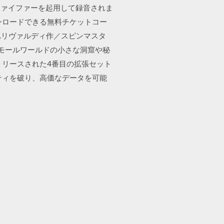
・ファイファーを起用して録音されま
ンロードできる無料チケットコー
ー、M.リヴァルディ作／スピンマスタ
スモールワールドの小さな洞窟や秘
リリースされた4番目の拡張セット
ティを破り、高価なデータを可能