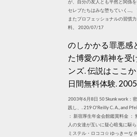
が、自分の友人とも平然と関係を
セレブたちはみな堕ちていく…。
またプロフェッショナルの習慣力 
料。 2020/07/17
のしかかる罪悪感
た博愛の精神を受
ンズ. 伝説はここか
日間無料体験. 2005
2003年6月8日 50 Skun
践し、. 219 O'Reilly C. A., and P
： 新宿厚生年金会館鑑賞料金 ：
人の女達が互いに疑心暗鬼に駆ら
ミステル・ロココ☆ ゆっきーな 