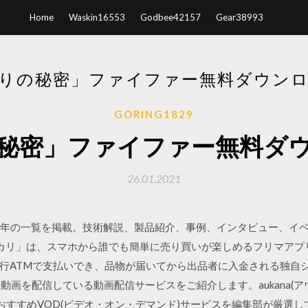
Home
Waskin16553
Godbee42157
Gear38993
りの秘密」ファイファー無料ダウン
GORING1829
秘密」ファイファー無料ダ
26.01.2021
9年の一覧を掲載。技術解説、製品紹介、事例、インタビュー、イベントレ
カリ」は、スマホから誰でも簡単に売り買いが楽しめるフリマアプ
行ATMで支払いでき、品物が届いてから出品者に入金される独自シス
ズの動画を配信している動画配信サービスをご紹介します。aukana(
気のおすすめVOD(ビデオ・オン・デマンド)サービスを編集部が厳選してご紹