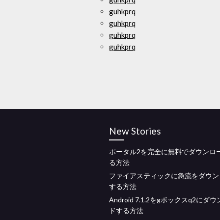
guhkprq
guhkprq
guhkprq
guhkprq
New Stories
ポータル2を完全に無料でダウンロ
る方法
ファイアスティックに急流をダウン
する方法
Android 7.1.2をgボックスq2にダ
ドする方法