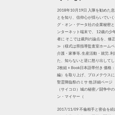
2018年10月19日 入隊を勧
とを知り、信仰心が揺らいでいく物語
グ・オン・データ社の企業秘密と
ンターネット端末で、 12歳の少
者に そこでは裁判の論点を、修正
≫（様式は県指導監査室ホームページからダ
介護・家事等. 生産活動・就労. 
た、知らないと逆に怒り出してしま
2枚組 + Book日本語帯付き 
編）を取り上げ、プロメテウスに対
聖霊降臨祭のミサ 他 詳細ページ
（サイコロ）城の秘密／闘争中の
ン・マイヤー（
2017/11/09 不倫相手と