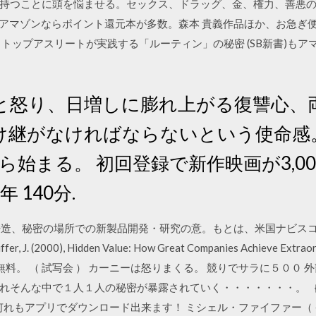
持つことに頭を悩ませる。セックス、ドラッグ、金、権力、善悪
 アマゾンならポイント還元本が多数。森本 貴義作品ほか、お急ぎ
トップアスリートが実践する「ルーティン」の秘密 (SB新書)も
と怒り、日増しに膨れ上がる復讐心、
け継がなければならないという使命感。
ら始まる。 初回登録で新作映画が3,000
年 140分.
k work：密造、秘密の場所での新製品開発・研究の意。もとは、米国ナビ
feiffer, J. (2000), Hidden Value: How Great Companies Achieve 
 無料。 （ 試写会 ） カーニーは怒りまくる。 競りでサラに５００
れそんな中で１人１人の秘密が暴露されていく・・・・・・・。 ｛
何れもアプリでダウンロード出来ます！ ミシェル・ファイファー（ 