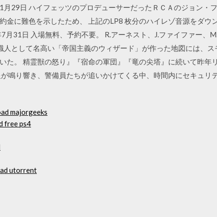
16年1月29日 ハイフェッツのプロデューサーだったＲＣＡのジョン
約金に難色を示したため、 上記のLP8 枚分のハイレゾ音源をダウ
2012年7月31日 入場無料、予約不要。 R.アーネスト、J.ファイファ
地図職人として名高い「帝国主義のウィザード」が作った地図には、
いた。 精霊獣の怒り』『宿命の軍団』『竜の尖塔』に続いて昨年
報が鳴り響き、警備員たちが追いかけてくる中、時間内にセキュリ
oad majorgeeks
d free ps4
d
oad utorrent