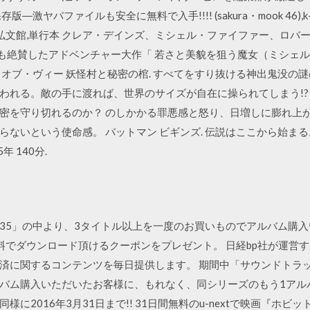
ヤバファイルも安全に無料で入手!!!! (sakura・mook 46),k-m
川弘文館,単行本 クレア・デインズ、ミシェル・ファイファー、ロバ
ットも絶賛したアドベンチャー大作「 若さと美貌を狙う魔女（ミシェ
・オブ・ヴィー 妖怪村と秘密の棺. すべてをすり抜ける神出鬼没の
われる。敵の手に渡れば、世界のサイズが自在に操られてしまう!?
密を守り切れるのか？ のしかかる罪悪感と怒り、日増しに膨れ上
ないという使命感。 バットマン ビギンズ. 伝説はここから始まる。
年 140分.
35」の中より、3タイトル以上を一度のお買いものでアルバム購
料でダウンロード頂けるクーポンをプレゼント。 日経bp社が運営
済に関するコンテンツを毎日提供します。 期間中「サウンドトラッ
バム購入いただいたお客様に、もれなく、同シリーズのもう1アル
に2016年3月31日まで!! 31日間無料のu-nextで映画『ホビ