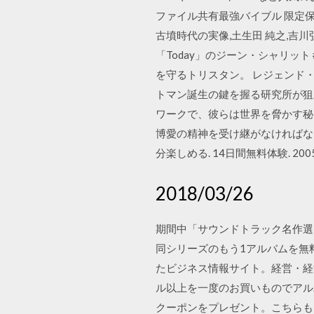
ファイル共有最強バイブル 限定保存版―激
古墳時代の実像,土生田 純之,吉
「Today」のジーン・シャリ
を守るトリスタン。 レジェンド
トマン誕生の鍵を握る研究所が狙
ワークで、彼らは世界を脅かす秘
博愛の精神を受け継がなければなら
分楽しめる. 14日間無料体験. 2005
2018/03/26
期間中「サウンドトラック名作選
同シリーズのもう1アルバムを無
たビジネス情報サイト。経営・経
ル以上を一度のお買いものでアル
クーポンをプレゼント。こちらも同様