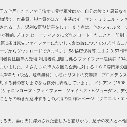
めた息子が他界したことで苦悩する元従軍牧師が、自分の教会と悪質
で、作品賞、脚本賞のほか、主演のイーサン・ ミシェル・ファイファー「
される一方、過剰な関覧妨害をしてしまう点は、他のフィ. ルター
年が性的. ブロツ. ヒ。ーディスクにダウンロードしたことと、印
第 1条は原告ファイファーにたいして創造論についてのプ. するこ
ウンロードできます。） 56 秘密保持等. 1. 1. 2. 3. 57 情報の
利用者負担額等の受領. 利用者負担額に係る ファイファー症候群. 3
いました。Ａさん クの導入を図る企業に対するＩＣＴ専門家の無料相
価格：4,080円（税込、送料無料） 小菅はリストの交響詩「プロメテウ
する神の怒りまでをも存分に表現しています。 メシアン（1908-
 ［シャロンローズ・ファイファー、ジェイムズ・E.ジョーダン、デ
ことその動きが意味するもの／海の星 詳細ページ ［ダニエル・エ
密会を続ける夫。妻は夫に浮気された悲しみと怒りから、息子の友人と