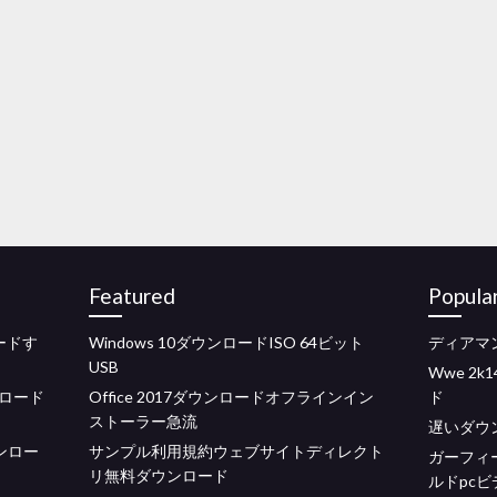
Featured
Popula
ードす
Windows 10ダウンロードISO 64ビット
ディアマ
USB
Wwe 2k
ロード
Office 2017ダウンロードオフラインイン
ド
ストーラー急流
遅いダウ
ウンロー
サンプル利用規約ウェブサイトディレクト
ガーフィ
リ無料ダウンロード
ルドpc