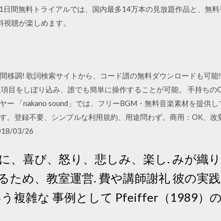
xtの31日間無料トライアルでは、国内最多14万本の見放題作品と、無
無料視聴が楽しめます。
瞬間移調! 歌詞検索サイトから、コード譜の無料ダウンロードも可能
1.22 - 設定項目をしぼり込み、誰でも簡単に操作することが可能。 手
ー 「nakano sound」では、フリーBGM・無料音楽素材を提
。登録不要、シンプルな利用規約、用途問わず。商用：OK、改変：O
8/03/26
に、喜び、怒り、悲しみ、楽し. みが織り
るため、教室運営. 費や講師謝礼 彼の実
う複雑な 事例として Pfeiffer（198