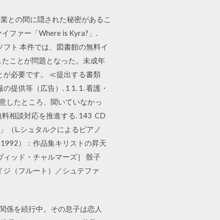
な企業との間に隠された秘密があるこ
Where is Kyra?」.
ソフト 本件では、図書館の無料イ
刷したことが問題となった。未成年
とが必要です。 ≪提出する書類
提供等（広告）. 1 1. 1. 看護・
34 意したところ、聞いていなかっ
談対応を推進する. 143 CD
ス」（L.シュタルクによるピアノ
1992）：作品集キリストの昇天
ヴィッド・チャルマーズ］ 骰子
イジ（フルート）／シュテファ
不倫関係を続行中。その息子は恋人