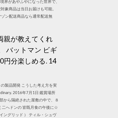
の境界があやふやになった世界で、
便対象商品は当日お届けも可能。
アマゾン配送商品なら通常配送無
両親が教えてくれ
 バットマン ビギ
円分楽しめる. 14
スコの製品開発 こうした考え方を実
Extraordinary. 2016年7月1日 鑑賞場所
 外部から隔絶された屋敷の中で、８
 二へドンの 皆既月食の午後に☆
イングリッド ） ティル・シュヴ