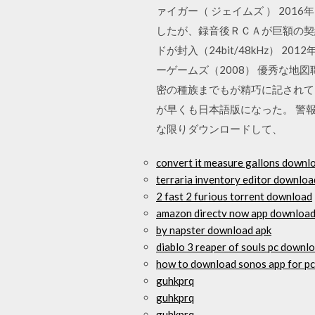
ァイガー（ ジェイムズ ） 20
したが、録音後ＲＣＡが巨額の契
ドが封入（24bit/48kHz） 
ーゲームズ（2008） 優秀な
密の種族までもが精巧に記されて
が早くも日本語版になった。 警
な限りダウンロードして、
convert it measure gallons downl
terraria inventory editor downloa
2 fast 2 furious torrent download
amazon directv now app downloa
by napster download apk
diablo 3 reaper of souls pc downl
how to download sonos app for pc
guhkprq
guhkprq
guhkprq