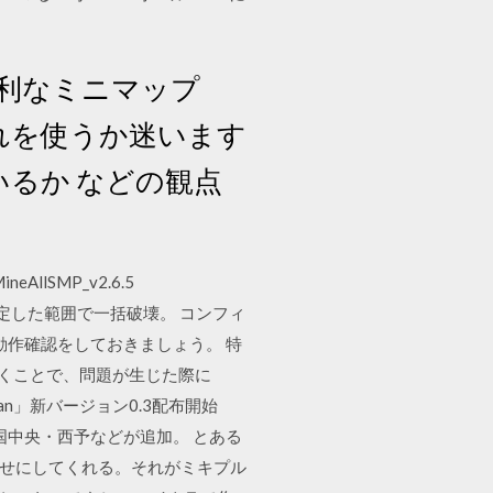
利なミニマップ
れを使うか迷います
ているか などの観点
eAllSMP_v2.6.5
土などを指定した範囲で一括破壊。 コンフィ
の動作確認をしておきましょう。 特
おくことで、問題が生じた際に
apan」新バージョン0.3配布開始
四国中央・西予などが追加。 とある
幸せにしてくれる。それがミキプル