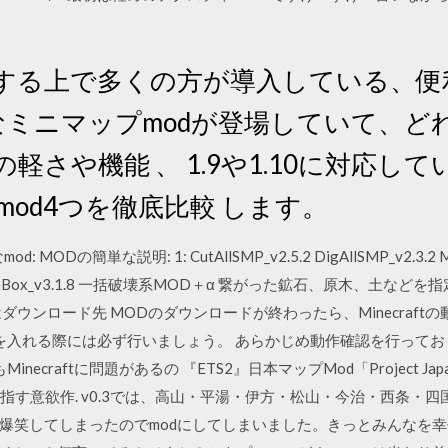
する上で多くの方が導入している、便
なミニマップmodが登場していて、ど
軽さや機能 、 1.9や1.10に対応し
mod4つを徹底比較 します。
ODの簡単な説明: 1: CutAllSMP_v2.5.2 DigAllSMP_v2.3.2 Min
.4 StorageBox_v3.1.8 一括破壊系MOD＋α 繋がった鉱石、原木、
ダウンロード先 MODのダウンロードが終わったら、Minecraft
を入れる際には必ず行いましょう。 あらかじめ動作確認を行って
ecraftに問題があるの 『ETS2』日本マップMod「Project J
目指す意欲作. v0.3では、高山・平湯・伊方・松山・今治・西条・
爆笑してしまったのでmodにしてしまいました。きっとみんなを