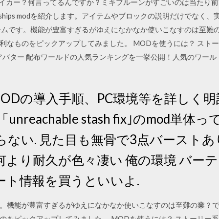
レイカー？何言ってるんですか？ミキプルーンがすごいのは当たり前
ships modを紹介します。アイテムやブロックの説明だけでなく
ゲームです。機能が豊富すぎるがゆえになかなか使いこなすのは至難の
利なものをピックアップしてみました。 MODを使うには？ ストー
 アバター 配布ワールドの人気ランキングを一挙公開！人気のワー
日 MODの導入手順、PC環境等を詳しく
reachable stash fix｣のmod
らない. 見た目も無骨で3点バースト
何より耐久が色々凄い 俺の環境 バー
ート情報を買うといいよ.
す。機能が豊富すぎるがゆえになかなか使いこなすのは至難の業？です
のをピックアップしてみました。 MODを使うには？ ストーリー系