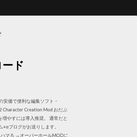
ド
ロード
一つの安価で便利な編集ソフト・
acter Creation Mod おだぶ
を増やすには導入推奨。 通常だと
ーム+αブログがお送りします。
言いながらハマる →オーバーホールMODに