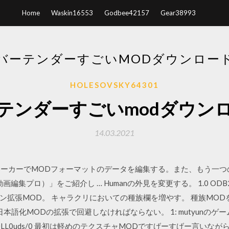
Home
Waskin16553
Godbee42157
Gear38993
バーテンダーすごいMODダウンロー
HOLESOVSKY64301
テンダーすごいmodダウン
14.03.2021
s ムービーメーカーでMODフォーマットのデータを編集する。また、もう
：動画編集プロ）」をご紹介し … Humanの外見を変更する。 1.0 ODB2 Char
ン拡張MOD。 キャラクリにおいての種族欄を増やす。 種族MOD
本語化MODの拡張で回避しなければならない。 1: mutyunのゲ
36.06 ID:0LL0uds/0 最初は軽めのテクスチャMODですげーすげー