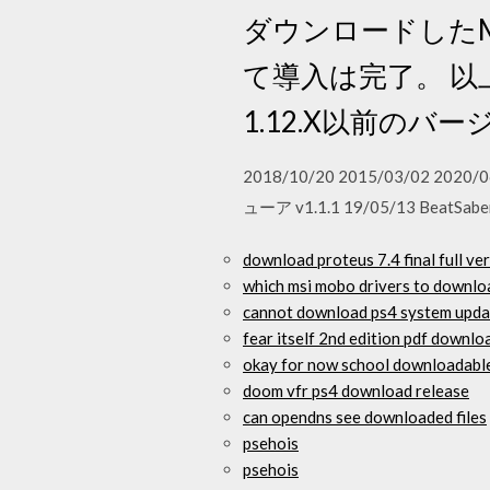
ダウンロードしたMO
て導入は完了。 以
1.12.X以前のバ
2018/10/20 2015/03/02 20
ューア v1.1.1 19/05/13 Bea
download proteus 7.4 final full ve
which msi mobo drivers to downlo
cannot download ps4 system upda
fear itself 2nd edition pdf downlo
okay for now school downloadabl
doom vfr ps4 download release
can opendns see downloaded files
psehois
psehois