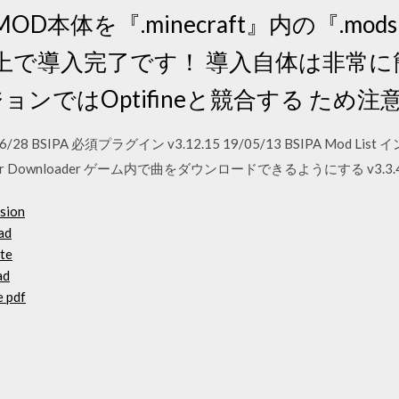
D本体を『.minecraft』内の『.m
上で導入完了です！ 導入自体は非常に
ージョンではOptifineと競合する ため
20/06/28 BSIPA 必須プラグイン v3.12.15 19/05/13 BSIPA M
tSaber Downloader ゲーム内で曲をダウンロードできるようにする v3.3.4 1
rsion
ad
te
ad
e pdf