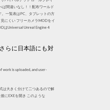
選べば間違いなし！！配布ワールド
す。一覧表はPC、タブレットの方
見にくい フリーカメラMODをイ
al Unreal Engine 4
、さらに日本語にも対
of work is uploaded, and user-
配布形式は大きく分けて二つあるので解
した後にEXEを開き このような