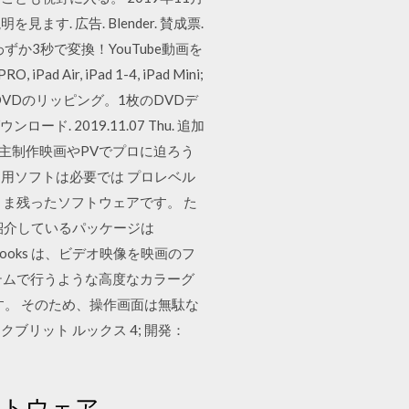
見ます. 広告. Blender. 賛成票.
わずか3秒で変換！YouTube動画を
r, iPad 1-4, iPad Mini;
 保護されていないDVDのリッピング。1枚のDVDデ
ード. 2019.11.07 Thu. 追加
自主制作映画やPVでプロに迫ろう
用ソフトは必要では プロレベル
そのまま残ったソフトウェアです。 た
紹介しているパッケージは
 Looks は、ビデオ映像を映画のフ
ドシステムで行うような高度なカラーグ
で実現します。 そのため、操作画面は無駄な
ックブリット ルックス 4; 開発：
ソフトウェア