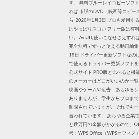
す。 無料ブルーレイコピーソフ
れば 市販のDVD（映画等コピー
ら 2020年1月3日 プロも愛用する動
はやっぱりスゴい フリー版は有
い。 AviUtl, 使いこなせ
完全無料でずっと使える動画編集
18日 ドライバー更新ソフトな
で使えるドライバー更新ソフトを選びま
公式サイト PRO版と比べると
のメーカーはどこがいいのか一覧（NV
映画やゲームや広告、あらゆるシ
ありませんが、学生からプロまで愛
制限されていますが、それでも一
言われています。 あらゆる企業で最も
と数万円の金額がかかるので、Off
考：WPS Office（WPSオフィ