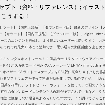
コンセプト（資料・リファレンス）; イラス
らこうする！
トウェア 【セラート】【国内正規品】【ダウンロード版】 最新のデザイン,【
ェア 【セラート】【国内正規品】【ダウンロード版】 , - digitallinkco.c
シリーズのエンジンを搭載し、より幅広いユーザーに使いやすく、お
をそれぞれ最大10本まで追加でき、思い通りの動画編集を楽しめ
シング＆ホストツール！！ 製品カテゴリ ソフトウェア／ツール; カテ
1340; 短縮コード VEPRO7; メーカー VIENNA · info_outline 使
『バイオハザード3 ラストエスケープ』をPS4版に完全リメイクした
るソフトウェアを使って開発を効率化しているのですが、『Dreams 
帝国兵を相手に、ライトセーバーやフォースを使って、映画のよう
は有料のダウンロードコンテンツの配信が予定されているなど、やり
作権法に抵触しない場合もあるらしいですので、よく調べてからこ
て見てください 4 無料のブルーレイコピーソフト 以下より、無料