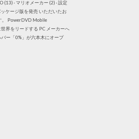
GO (13) · マリオメーカー (2) · 設定
13」 パッケージ版を発売 いただいたお
owerDVD Mobile
サイバーリンクは世界をリードする PC メーカーへ
バー「0%」が六本木にオープ