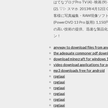
はてなブログPro TV (4) · 映画 (9) 
(2). ▽▷ スマホ 2013年4月1
客様に写真編集・RAW現像ソフトウエア
(PowerDVD 13 Pro 版用): 1,
の高い技術の提供、迅速な製品化
ン！
anyway to download files from an
the adequate commoner pdf down
download minecraft for windows 
video download applications for p
mp3 downloads free for android
rpgjaai
rpgjaai
rpgjaai
rpgjaai
rpgjaai
rpgjaai