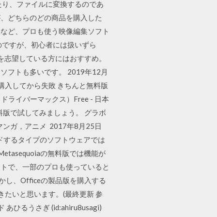
たり、ファイルに変換するのであ
すが、どちらのどの商品を購入した
、Vegasなど、プロも使う映像編集ソフト
のですが、初心者には扱いずら
制作を志望している方にはおすすめ。
トも多いです。 2019年12月
購入してから失敗 きちんと無料版
ドライバーマックス）Free - 日本
料版で試してみましょう。 グラボ
マンガ，アニメ 2017年8月25日
ードするタイプのソフトウェアでは
asequoiaの無料版では機能が
フトで、一部のプロも使っていると
かし、Officeの製品版を購入する
おきたいと思います。(最終更新 参
さぎ (id:ahiru8usagi)