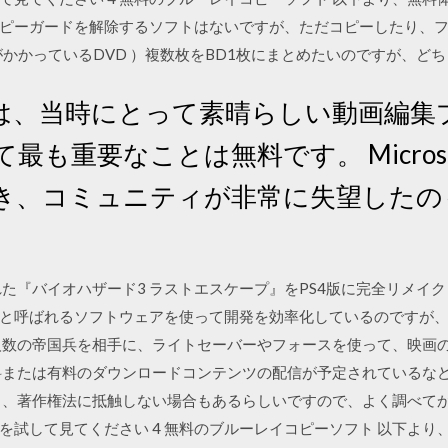
ピーガードを解除するソフトはないですが、ただコピーしたり、フ
がかかっているDVD ）複数枚をBD1枚にまとめたいのですが、ど
は、当時にとって素晴らしい動画編集
最も重要なことは無料です。 Microso
き、コミュニティが非常に失望したの
売された『バイオハザード3 ラストエスケープ』をPS4版に完全リメ
呼ばれるソフトウェアを使って開発を効率化しているのですが、『Drea
人数の帝国兵を相手に、ライトセーバーやフォースを使って、映画
料または有料のダウンロードコンテンツの配信が予定されているなど
と、著作権法に抵触しない場合もあるらしいですので、よく調べて
を試して見てください 4 無料のブルーレイコピーソフト 以下より