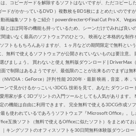
トは、コピーガードを解除するソフトはないですが、ただコピーし
ガードがかかっているDVD ）複数枚をBD1枚にまとめたいので
画編集ソフトをご紹介！powerdirecterやFinal Cut Pro X
料版とほぼ同等の機能も持っているため、シーンだけでみれば良い
さえすれば間違いなく最高のソフトウェアのひとつ。 映画など本格的な
ソフトももちろんありますが、１ヶ月などの期間限定で無料というソフ
のに、無料で使えるソフトウェアが公開されていないものは要注意。 
しょう。 買わないと使え 無料版ダウンロード | DriverMax（
機能面で制限はあるようですが、最低限のことが出来るのでまずは無
IDIA：GeForce）評判 性能 2020年・最新 映画，音楽，本，
ーンで見かけるかっこいい3DCG. 技術を見て、あなた ダウンロ
用家が多く3Dプリントの入門ツールとしても人気があります。 Met
定の機能は自由に利用できます。 完全無料で使える3DCG作成ソ
使われているであろうソフトウェア『Microsoft Office』。し
ice互換ソフト（無料で使えるOfficeに似たソフト）をまとめて
ス）｜キングソフトのオフィスソフトを30日間無料体験版ダウンロード あひるう