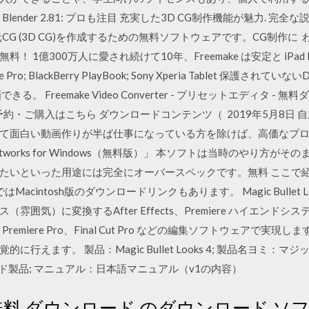
Blender 2.81: プロも注目 充実した3D CG制作機能が魅力. 完全な説明を
3次元CG (3D CG)を作成するための無料ソフトウェアです。CG制作に 
00万人に愛され続けて10年、Freemake は安定と iPad PRO, iPad Ai
y Note Pro; BlackBerry PlayBook; Sony Xperia Tablet
reemake Video Converter - プリセットエディタ - 無料ダウンロ
予約・ご購入はこちら ダウンロードコンテンツ（ 2019年5月8日 
て面白い動画作りが半ば仕事になっている方を除けば、高価なプロ
works for Windows（無料版）」 本ソフトは当時のやり方が
たいといった用途には完全にオーバースペックです。無料 ここで
はMacintosh版のダウンロードリンクもあります。 Magic Bullet
囲気）に変換するAfter Effects、Premiere ハイエン
 や Premiere Pro、Final Cut Pro などの編集ソフトウェア
えます。 製品：Magic Bullet Looks 4; 製品名ヨミ：マジ
ンロード製品; マニュアル：日本語マニュアル（v1の内容）
r 12 無料 ダウンロード のダウンロード 