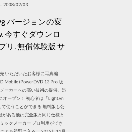
08/02/03
wg バージョンの変
View. 今すぐダウンロ
 アプリ. 無償体験版 サ
版を発売 いただいたお客様に写真編
le (PowerDVD 13 Pro 版
ードする PC メーカーへの高い技術の提供、迅
プン！ 初心者は「Light.vn
して使うことができる 無料版も公
限がある他は完全版と同じ仕様と
コミックメーカー プロ利用ができ
も視野に入る。 2019年11月