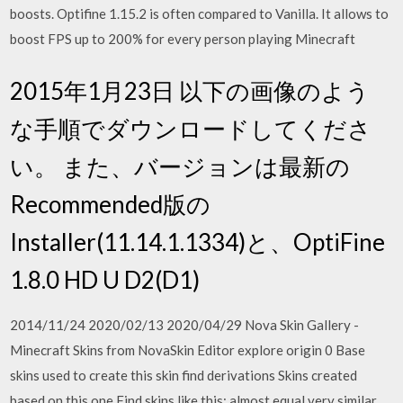
boosts. Optifine 1.15.2 is often compared to Vanilla. It allows to
boost FPS up to 200% for every person playing Minecraft
2015年1月23日 以下の画像のよう
な手順でダウンロードしてくださ
い。 また、バージョンは最新の
Recommended版の
Installer(11.14.1.1334)と、OptiFine
1.8.0 HD U D2(D1)
2014/11/24 2020/02/13 2020/04/29 Nova Skin Gallery -
Minecraft Skins from NovaSkin Editor explore origin 0 Base
skins used to create this skin find derivations Skins created
based on this one Find skins like this: almost equal very similar