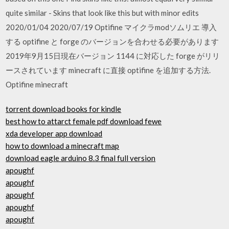
quite similar - Skins that look like this but with minor edits
2020/01/04 2020/07/19 Optifine マイクラmodソムリエ 導入
する optifine と forge のバージョンを合わせる必要があります
2019年9月15日現在バージョン 1144 に対応した forge がリリ
ースされています minecraft に直接 optifine を追加する方法.
Optifine minecraft
torrent download books for kindle
best how to attarct female pdf download fewe
xda developer app download
how to download a minecraft map
download eagle arduino 8.3 final full version
apoughf
apoughf
apoughf
apoughf
apoughf