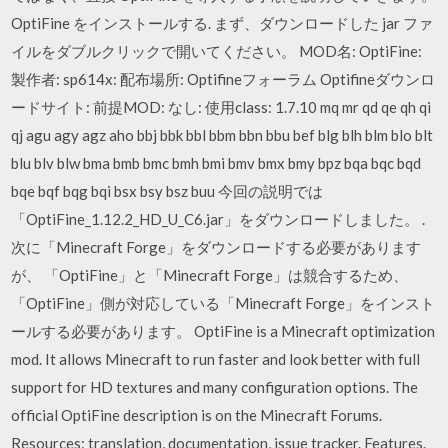
OptiFine をインストールする. まず、ダウンロードした jar ファ
イルをダブルクリックで開いてください。 MOD名: OptiFine:
製作者: sp614x: 配布場所: Optifineフォーラム Optifineダウンロ
ードサイト: 前提MOD: なし: 使用class: 1.7.10 mq mr qd qe qh qi
qj agu agy agz aho bbj bbk bbl bbm bbn bbu bef blg blh blm blo blt
blu blv blw bma bmb bmc bmh bmi bmv bmx bmy bpz bqa bqc bqd
bqe bqf bqg bqi bsx bsy bsz buu 今回の説明では
「OptiFine_1.12.2_HD_U_C6.jar」をダウンロードしました。 .
次に「Minecraft Forge」をダウンロードする必要があります
が、 「OptiFine」と「Minecraft Forge」は競合するため、
「OptiFine」側が対応している「Minecraft Forge」をインスト
ールする必要があります。 OptiFine is a Minecraft optimization
mod. It allows Minecraft to run faster and look better with full
support for HD textures and many configuration options. The
official OptiFine description is on the Minecraft Forums.
Resources: translation, documentation, issue tracker. Features.