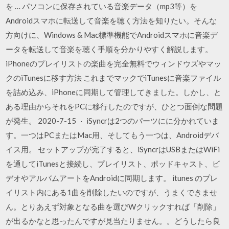
を … パソコンに保存されている音楽データ（mp3等）を
Androidスマホに転送して音楽を聴く方法を知りたい。そんな
方向けに、Windows & Mac標準機能でAndroidスマホに音楽デ
ータを転送して音楽を聴く手順を分かりやすく解説します。
iPhoneのプレイリストの楽曲を完全無料でウィンドウズやマッ
クのiTunesに移す方法 これまでマックでiTunesに音楽ファイル
を詰め込み、iPhoneに同期して管理してきました。しかし、と
ある理由からそれをPCに移行したのですが、ひとつ面倒な問題
が発生。 2020-7-15 · iSyncrは2つのパーツにに分かれていま
す。一つはPCまたはMac用、そしてもう一つは、Androidデバ
イス用。 セットアップが完了すると、iSyncrはUSBまたはWiFi
を通してiTunesと接続し、プレイリスト、ポッドキャスト、ビ
デオやアルバムアートをAndroidに同期します。 itunes のプレ
イリスト内にある1曲を削除したいのですが、うまくできませ
ん。とりあえず対象となる曲を選びWクリックすれば「削除」
が出るかなと思ったんですが見当たりません。。どうしたら良