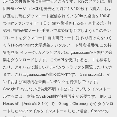
ルバムの再販を切に希望するところです。 Rin'のファンは、劇
団朱雀バージョンCDを発売と同時に1人100枚ずつ購入、およ
び直ちに現在ダウンロード配信されているRin'の楽曲を100ず
つ Rin'ファンサイト"（旧：Rin'を復活させる会）※非公式・無
認可. 自由研究ノート (手洗いで感染症を予防しよう). このテン
プレートをダウンロード. 自由研究ノート (手作り石けんをつく
ろう) PowerPoint 大学講義デジタル ノート徹底活用術. この特
集を見る. イメージ: カメラとアルバム gaana.comから無料の音
楽をダウンロードします。このAPIを使用すると、曲を検索し
たり、アルバムで新しいアルバムやトラックを閲覧したりでき
ます。これはgaana.comの非公式APIです。 Gaana.comは、イ
ンドおよび国際的な音楽コンテンツを提供しています。
Google Playにない提供元不明（非公式）アプリをインストー
ルするには、事前にAndroid側で許可設定が必要です。 例えば
Nexus 6P（Android 8.1.0）で「Google Chrome」からダウンロ
ードしたapkファイルをインストールしたい場合、Chromeの