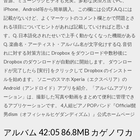
音源、ミュージックビデオも充実。多彩な決済方法でPC、
iPhone、Android等から簡単購入。 この欄には公式F.A.Q.には
記載がないけど、よくマーケットのコメント欄とかで問題とさ
れる項目についてヒントがあれば記載していければと思いま
す。Q. 日本語化されたせいで上手く動かなくなった機能がある
Q. 楽曲名・アーティスト・アルバム名が文字化けするQ. 音切
れに対する対策方法に Dropbox をダウンロード中数秒後に
Dropbox のダウンロードが自動的に開始します。 ダウンロー
ドが完了したら [実行] をクリックして Dropbox のインストー
ルを始めます。 ソニーのスマホ Xperia（エクスペリア）の
Android（アンドロイド）アプリを紹介。「アルバムアプリケ
ーション」は、撮影した写真や動画をまとめて便利に管理でき
るアプリケーションです。 4人組ピアノPOPバンド『Official髭
男dism（オフィシャルヒゲダンディズム）』公式ホームページ
アルバム 42:05 86.8MB カゲノワカ