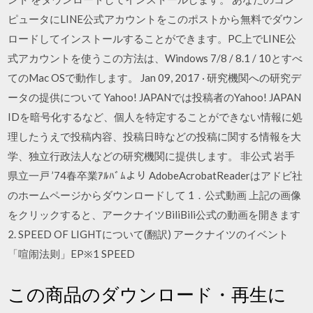
ピュータにLINE公式アカウントをこのポストから無料でダウン
ロードしてインストールすることができます。PC上でLINE公
式アカウントを使うこの方法は、Windows 7/8 / 8.1 / 10とすべ
てのMac OSで動作します。 Jan 09, 2017 · 研究機関への研究デ
ータの提供について Yahoo! JAPANでは投稿者のYahoo! JAPAN
IDを暗号化するなど、個人を特定することができない情報に処
理したうえで投稿内容、投稿日時などの投稿に関する情報を大
学、独立行政法人などの研究機関に提供します。 非公式 岩手
県立一戸 ’74春卒業ｱﾙﾊﾞﾑより AdobeAcrobatReaderはアドビ社
のホームページからダウンロードして 1．公式動画 上記の画像
をクリックすると、アークナイツBiliBili公式の動画を開きます
2. SPEED OF LIGHTについて(翻訳) アークナイツのイベント
「喧闹法则」EP※1 SPEED
この商品のダウンロード・再生に