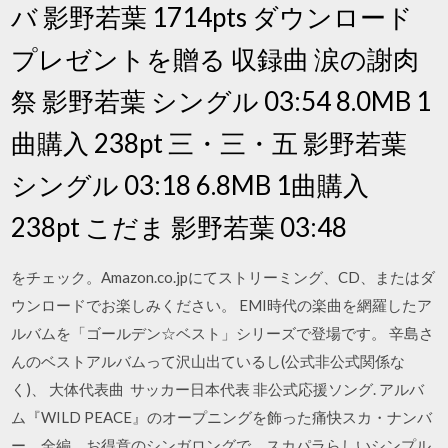
バ 影野若葉 1714pts ダウンロード
プレゼントを贈る 収録曲 涙の謝肉
祭 影野若葉 シングル 03:54 8.0MB 1
曲購入 238pt 三・三・五 影野若葉
シングル 03:18 6.8MB 1曲購入
238pt こだま 影野若葉 03:48
をチェック。Amazon.co.jpにてストリーミング、CD、またはダ
ウンロードでお楽しみください。 EMI時代の楽曲を網羅したア
ルバムを「ゴールデン☆ベスト」シリーズで登場です。 辛島さ
んのベストアルバムって沢山出ているし(公式非公式関係な
く)、 大体代表曲 サッカー日本代表 非公式応援ソング. アルバ
ム『WILD PEACE』のオープニングを飾った痛快スカ・ナンバ
ー。全編、お得意のシンガロングで、スカパラらしいシンプル