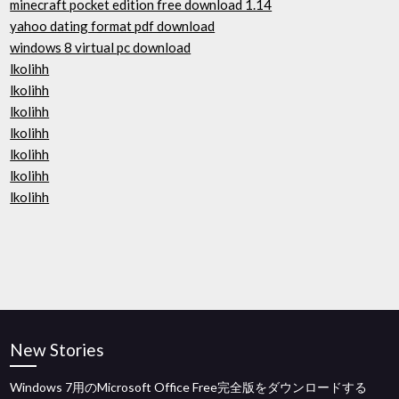
minecraft pocket edition free download 1.14
yahoo dating format pdf download
windows 8 virtual pc download
lkolihh
lkolihh
lkolihh
lkolihh
lkolihh
lkolihh
lkolihh
New Stories
Windows 7用のMicrosoft Office Free完全版をダウンロードする