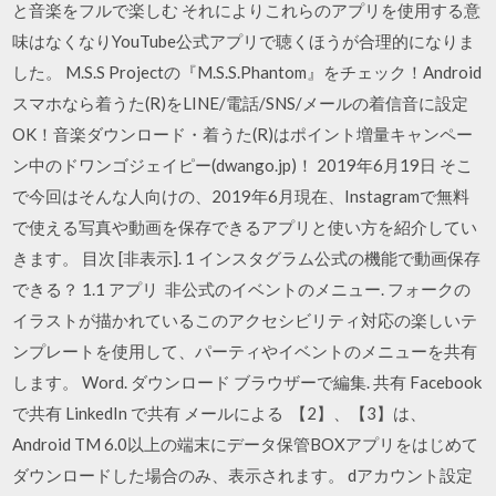
と音楽をフルで楽しむ それによりこれらのアプリを使用する意
味はなくなりYouTube公式アプリで聴くほうが合理的になりま
した。 M.S.S Projectの『M.S.S.Phantom』をチェック！Android
スマホなら着うた(R)をLINE/電話/SNS/メールの着信音に設定
OK！音楽ダウンロード・着うた(R)はポイント増量キャンペー
ン中のドワンゴジェイピー(dwango.jp)！ 2019年6月19日 そこ
で今回はそんな人向けの、2019年6月現在、Instagramで無料
で使える写真や動画を保存できるアプリと使い方を紹介してい
きます。 目次 [非表示]. 1 インスタグラム公式の機能で動画保存
できる？ 1.1 アプリ 非公式のイベントのメニュー. フォークの
イラストが描かれているこのアクセシビリティ対応の楽しいテ
ンプレートを使用して、パーティやイベントのメニューを共有
します。 Word. ダウンロード ブラウザーで編集. 共有 Facebook
で共有 LinkedIn で共有 メールによる 【2】、【3】は、
Android TM 6.0以上の端末にデータ保管BOXアプリをはじめて
ダウンロードした場合のみ、表示されます。 dアカウント設定