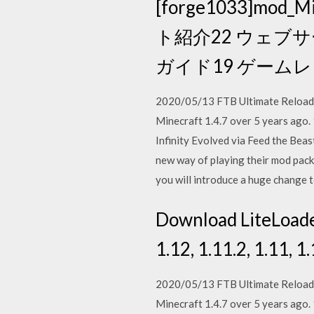
[forge1033]mod
ト紹介22 ウェブサ
ガイド19 ゲームレビ
2020/05/13 FTB Ultimate Reloaded 
Minecraft 1.4.7 over 5 years ag
Infinity Evolved via Feed the Beas
new way of playing their mod packs
you will introduce a huge change 
Download LiteLoader 
1.12, 1.11.2, 1.11, 1.1
2020/05/13 FTB Ultimate Reloaded 
Minecraft 1.4.7 over 5 years ag