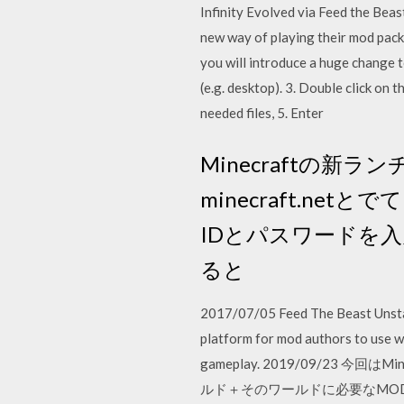
Infinity Evolved via Feed the Beas
new way of playing their mod packs
you will introduce a huge change 
(e.g. desktop). 3. Double click on
needed files, 5. Enter
Minecraftの新ラン
minecraft.n
IDとパスワードを
ると
2017/07/05 Feed The Beast Unstabl
platform for mod authors to use w
gameplay. 2019/09/23 
ルド＋そのワールドに必要なMO