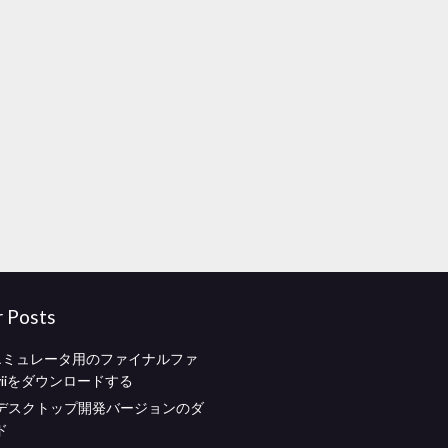
r Posts
idエミュレータ用のファイナルファ
iiをダウンロードする
デスクトップ開発バージョンのダ
ド