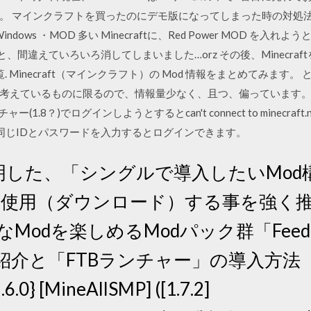
マインクラフトを買ったのにデモ版になってしまった時の対処法6つ 脱 ・M
6 ・Windows ・MOD 多い Minecraftに、Red Power MOD
間違えていろいろ消してしまいました…orz その後、Minecraf
の一覧. Minecraft（マインクラフト）の Mod 情報をまとめてみま
えているものに限るので、情報量少なく、且つ、偏っています。 Q Mi
チャー(1.8？)でログインしようとするとcan't connect to minec
で同じIDとパスワードを入力するとログインできます。
明した、「シングルで導入したいMod
eを使用（ダウンロード）する事を強く
様々なModを楽しめるModパック群「Feed 
」の紹介と「FTBランチャー」の導入方法
.0} [MineAllSMP] ([1.7.2]