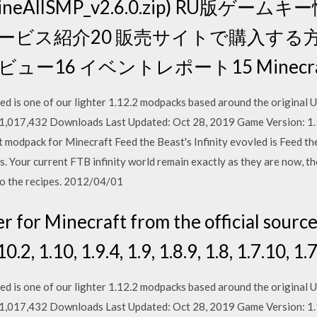
_MineAllSMP_v2.6.0.zip) RU版ゲ
ービス紹介20 販売サイトで購入する方法
ュー16 イベントレポート15 Minecra
is one of our lighter 1.12.2 modpacks based around the original U
o. 1,017,432 Downloads Last Updated: Oct 28, 2019 Game Version:
t modpack for Minecraft Feed the Beast's Infinity evovled is Feed the
. Your current FTB infinity world remain exactly as they are now, th
to the recipes. 2012/04/01
for Minecraft from the official source. 
0.2, 1.10, 1.9.4, 1.9, 1.8.9, 1.8, 1.7.10, 1.7
is one of our lighter 1.12.2 modpacks based around the original U
o. 1,017,432 Downloads Last Updated: Oct 28, 2019 Game Version: