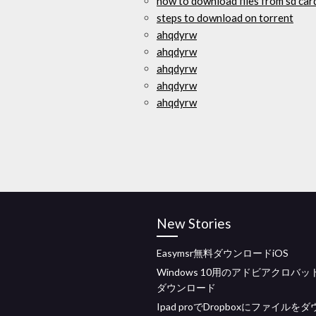
how to download files from sd car
steps to download on torrent
ahqdyrw
ahqdyrw
ahqdyrw
ahqdyrw
ahqdyrw
New Stories
Easymsr無料ダウンロードiOS
Windows 10用のアドビアクロバッ
ダウンロード
Ipad proでDropboxにファイルを