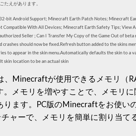
ごたえがあります。
 32-bit Android Support; Minecraft Earth Patch Notes; Minecraft
t Compatible With All Devices; Minecraft Earth Safety Tips; View A
thorized Seller ; Can I Transfer My Copy of the Game Out of beta 
 crashes should now be fixed.Refresh button added to the skins menu
ies to appear in the skin menu.Automatically defaults the skin to a val
t skin location to be an actual skin
、Minecraftが使用できるメモリ（
す。メモリを増やすことで、メモリに
ります。PC版のMinecraftをお使
のランチャーで、メモリを簡単に割り当