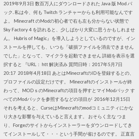
2019年9月3日 数百万人にダウンロードされた Java 版 Mod パ
ック. 私は今、何も Twitch ランチャーからも利用可能なんです
よ。 Minecraft のModの初心者で右も左も分からない状態で
Sky Factory 4 を訪れると、少しばかり大変に思うかもしれませ
ん。 Hubris of Magic』を導入しようとしているのですが、イン
ストールを押しても、いつも「破損ファイルを消去できません
でした」となって、マイクラを起動できません 詳細を表示を選
択すると 『URL： htt 解決済み 質問日時：2017年5月7日
20:17 2018年4月18日 あとはMinecraftのIDを登録するとの、
プロファイルの設定だけです。 Minecraftのインストールが終
わって、MODｓのMinecraftの項目を押すとマイModパック す
べてのModパックを参照するなどの項目が 2016年12月15日
それを考えると、CurseはMinecraftのmodコミュニティにかな
り大きな影響を与えていると言えます。 おそらく主な つま
り、Forgeのサイトからインストーラーをダウンロードしてき
てインストールして・・・という手間が省けるのです。 正直言