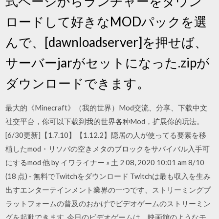
式ページからランチャーをダウン
ロードして好きなMODパックを選
んで、[dawnloadserver]を押せば、
サーバーjarがセットになった.zipが
ダウンロードできます。
最大的《Minecraft》（我的世界）Mod交流、分享、下载中文
社交平台，你可以下载到我的世界各种Mod，扩展你的玩法。
[6/30更新]【1.7.10】【1.12.2】隠居の人が使ってる要素を移
植したmod・リソパの空きメタのブロックをサバイバル入手可
にするmod 他 by イワライナー » 土 2 08, 2020 10:01 am 8/10
(18 点) - 無料でTwitchをダウンロード Twitchは最も収入を生み
出すエンターテインメント業界の一つです、ストリーミングプ
ラットフォームの普及のおかげでビデオゲームのストリーミン
グを起動できます. 今日のビデオゲームは、映画館のようなモ