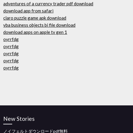
adventures of a currency trader pdf download
download app from safari
claro puzzle game apk download
vba business objects bi file download
download apps on apple tv gen 1
oyrrfdg
oyrrfdg
oyrrfdg
oyrrfdg
oyrrfdg
New Stories
ノイフェルトダウンロードpdf無料