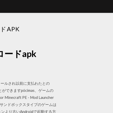
ドAPK
ロードapk
ストールされ以前に支払わたとの
ができますpócimas、ゲームの
 Minecraft PE - Mod Launcher
. サンドボックスタイプのゲームは
ンより古いAndroidで起動する方