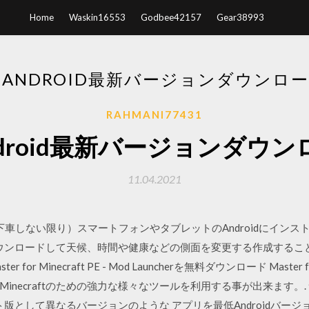
Home
Waskin16553
Godbee42157
Gear38993
E ANDROID最新バージョンダウンロー
RAHMANI77431
android最新バージョンダウン
11.04.2021
料で下車しない限り）スマートフォンやタブレットのAndroidにイン
をダウンロードして天候、時間や健康などの側面を変更する作成すること
aster for Minecraft PE - Mod Launcherを無料ダウンロード Master for
inecraftのための強力な様々なツールを利用する事が出来ます。
ット版として異なるバージョンのような アプリを最低Androidバージョ