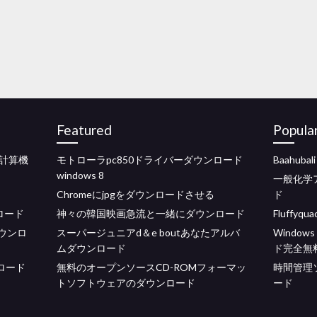
Featured
Popula
計算機
モトローラpc850ドライバーダウンロード
Baahu
windows 8
一般化学
Chromeにjpgをダウンロードさせる
ド
ンロード
神々の韓国映画急流と一緒にダウンロード
Fluffyq
fダウンロ
スーパージュニアd＆e boutあなたアルバ
Windo
ムダウンロード
ド完全無
ロード
無料のオープンソースCD-ROMフォーマッ
時間管理
トソフトウェアのダウンロード
ード