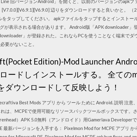
ine 旧バージョンAndroid」を開くと、以前のバージョンのap
合は、[V7.0.0][V6.9.1][V6.9.0] 辺りをダウンロードすると良いか
kファイルをタップしてください。 apkファイルをタップするとインスト
される場合があります。 Android版「APK downloader」登場 
APK downloader」が登録された。これならPCを使うことなく端末
る必要がないこと。
raft(Pocket Edition)-Mod Launcher
をダウンロードしインストールする。 全て
をダウンロードして反映しよう！
va Best Mods アプリ から ツール ために Android. 説明 注意、Minec
これは、MCPEで使用可能なリソースパックツールボックスです。さらに S
app.sirenhead）APK 5.0無料（アンドロイド）用Gamerlava De
PE 最新バージョンを入手する： Pixelmon Mod for MCPE アプリ から 
xelmon for Minecraft PE. Pixelmon Mod for MCPE apk bug fixes and 