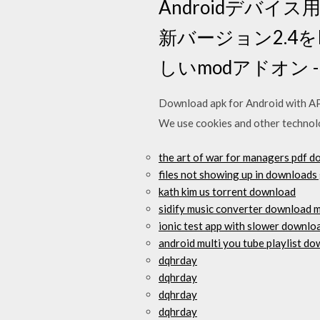
Androidデバイス用Mods
新バージョン2.4をKo
しいmodアドオン - A
Download apk for Android with APK
We use cookies and other technol
the art of war for managers pdf 
files not showing up in downloads
kath kim us torrent download
sidify music converter download 
ionic test app with slower downlo
android multi you tube playlist d
dqhrday
dqhrday
dqhrday
dqhrday