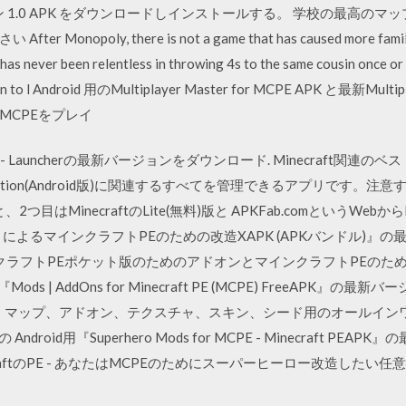
新バージョン 1.0 APK をダウンロードしインストールする。 学校の最
poly, there is not a game that has caused more family di
o has never been relentless in throwing 4s to the same cousin once or 
gain to l Android 用のMultiplayer Master for MCPE APK と最新Mul
MCPEをプレイ
craft- Launcherの最新バージョンをダウンロード. Minecraft関連のベストツー
 Pocket Edition(Android版)に関連するすべてを管理できるアプリ
MinecraftのLite(無料)版と APKFab.comというWebからMods fo
クラフトによるマインクラフトPEのための改造XAPK (APKバンドル)』の最
フトPEポケット版のためのアドオンとマインクラフトPEのための改造
d用『Mods | AddOns for Minecraft PE (MCPE) FreeAPK』
、マップ、アドオン、テクスチャ、スキン、シード用のオールインワンイン
 Android用『Superhero Mods for MCPE - Minecraft PE
raftのPE - あなたはMCPEのためにスーパーヒーロー改造した