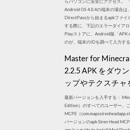
らパソコンに安全にアクセス。 「L
Android OS 4.0.4の端末の場
DirectPassから始まるap
する際に、下記のエラーダイアログが表示
Playストアに、Android版「
のが、端末のIDを調べて入力す
Master for Minec
2.2.5 APK 
ップやテクスチャ
最新バージョンを入手する： Minecrafti
Edition）のすべてのユーザー。
MCPE（com.mapssirenhead
バージョンのapk Siren Head MC
app is a guide to install Mod Pi