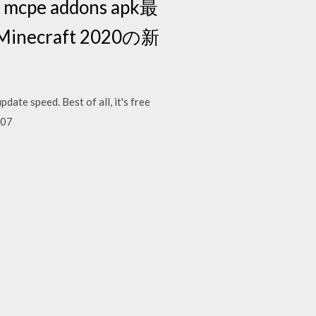
 mcpe addons apk最
ecraft 2020の新
te speed. Best of all, it's free
/07