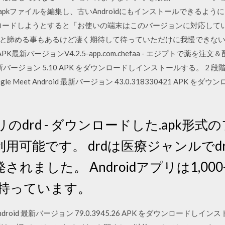
てapkファイルを編集し、古いAndroidにもインストールできるようにし
ダウンロードしようとすると「お使いの端末はこのバージョンに対応し
める事もあるけど凄く期待して待っていただけに我慢できない！ Jul 1
very App APK最新バージョンV4.2.5-app.com.chefaa - エジプ
id 最新バージョン 5.10 APK をダウンロードしインストールする。 
 Meet Android 最新バージョン 43.0.318330421 APK 
drd - ダウンロードした.apk形式
利用可能です。 drdは医療ジャンルでdrd G
れました。 Androidアプリは1,0
を持っています。
ndroid 最新バージョン 79.0.3945.26 APK をダウンロードしイン