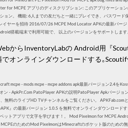
r Master for MCPE アプリのディスクリプション: このアプリケーシ
ション。 機能: 6人までの友だちと一緒にプレイでき、パスワード
プレイヤーを招待 2016/07/26 MCPE Mod Locator APKの最新バ
droid搭載端末で利用可能で、 以上のバージョンをサポートします
ebからInventoryLabの Android用『Sco
を無料でオンラインダウンロードする｡Scout
ecraft mcpe - mods mcpe - mcpe addons apk最新バージョン2
ン - ApkPr.Com PatoPlayer APKの説明PatoPlayer Apkバージョ
、無料のライブHD TVチャンネルをご覧ください。 APKFab.comという
kili and MeAPK』の最新バージョン 1.0.5 を無料でオンラインダウンロ
リで文字を学びます！。 Mod Pixelmon for MCPE Androi
のためのMod PixelmonはMinecraftのポケット版のための無料のmod