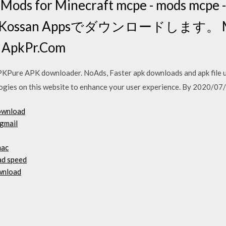
 for Minecraft mcpe - mods mcpe -
ssan Appsでダウンロードします。 Min
pkPr.Com
Pure APK downloader. NoAds, Faster apk downloads and apk file upda
ogies on this website to enhance your user experience. By 2020/07
download
 gmail
mac
ad speed
ownload