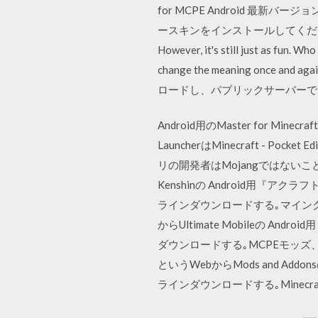
for MCPE Android 最
ースキンをインストールしてください After Mono
However, it's still just as fun. Wh
change the meaning once and a
ロードし、パブリックサーバーで
Android用のMaster for Mine
LauncherはMinecraft -
リの開発者はMojangではないこと、2つ目は
Kenshinの Android用『ア
ラインダウンロードする｡マインクラ
からUltimate Mobileの Androi
ダウンロードする｡MCPEモッズ
というWebからMods and Addonsの
ラインダウンロードする｡Minec