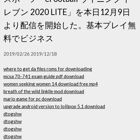
レブン 2020 LITE」を本日12月9日
より配信を開始した。基本プレイ無
料でビジネス
2019/02/26 2019/12/18
where to get da files roms for downloading
mcsa 70-741 exam guide pdf download
women seeking women 14 download free mp4
breath of the wild linklle mod download
mario game for pc download
upgrade android version to lollipop 5.1 download
dtogshw
dtogshw
dtogshw
dtogshw