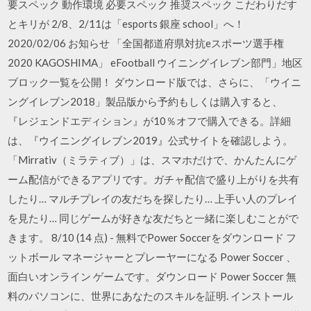
要スペック 動作環境 必要スペック 推奨スペック こだわりだす
とキリが 2/8、2/11は「esports 銀座 school」へ！
2020/02/06 お知らせ 「全国都道府県対抗eスポーツ選手権
2020 KAGOSHIMA」 eFootball ウイニングイレブン部門」地区
ブロック一覧を公開！ ダウンロード版では、さらに、「ウイニ
ングイレブン2018」製品版から予約もしくは購入すると、
『レジェンドエディション』が10％オフで購入できる。詳細
は、『ウイニングイレブン2019』公式サイトを確認しよう。
「Mirrativ（ミラティブ）」は、スマホだけで、かんたんにゲ
ーム配信ができるアプリです。ガチャ配信で盛り上がりを共有
したり… マルチプレイの友だちを探したり… 上手い人のプレイ
を見たり… 同じゲームが好きな友だちと一緒に楽しむことがで
きます。 8/10 (14 点) - 無料でPower Soccerをダウンロード フ
ットボール マネージャーとプレーヤーになる Power Soccer 、
面白いオンライン ゲームです。ダウンロード Power Soccer 無
料のパソコンに、世界にあなたのスキルを証明. インストール