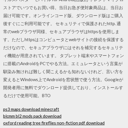
ストアでいつでもお買い得。当日お急ぎ便対象商品は、当日お
届け可能です。オンラインコード版、ダウンロード版はご購入
後すぐにご利用可能です。 セキュリティで保護されたhttp. 通
常のwebブラウザ同様、セキュアブラウザはhttpsを使用しま
す。ただしhttpsはコンピュータとwebサイトの接続を保護する
だけなので、セキュアブラウザにはそれを補完するセキュリテ
ィ機能が用意されています。 タブレット端末やスマートフォン
に搭載のAndroidをPCでやる方法。エミュレータという言葉が
馴染み無ければ難しく聞こえるかも知れないけれど、言い方を
変えるとWindows上でAndroidを窓状態で使う方法。Googleが
開発者用に無料でダウンロード提供しており、インストールす
るだけで使用可能。BTO
ps3 maps download minecraft
blcmm bl2 mods pack download
oxford reading tree fireflies non-fiction pdf download