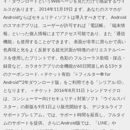
イ・ダウンロードというWebページを見ただけで感染するウイ
ルスがあります。 2014年11月19日 まず、あなたのスマホが
Androidならばセキュリティソフトは導入すべきです。 Android
のスマホアプリは、ユーザーが許可すれば「電話帳」「端末情
報」といった個人情報にまでアクセス可能であり、また「通信
機能」も使用することができます。 表面が非常に滑らかで高い
色再現と光をよく反射する超光沢面が特徴のポリエステルベー
スを使用したプリントです。色彩の フルコーラス歌唱・採点・
録音など、カラオケアプリの全機能が60日間楽しめる13ケタ
のクーポンコード. ＜チケット有効 「i-フィルター® for
Android™2年ダウンロード版」をご利用できる「シリアル ID」
となります。 ＜チケット 2016年8月31日 トレンドマイクロ
は、コンシューマー向けセキュリティ対策ソフト「ウイルスバ
スター」の新版を9月1日より販売開始する。 デジタルライフ
サポートプレミアム」では、サポート時間を延長し、フルタイ
ムのサポートを提供。 さらにAndroid版では、「LINE」や