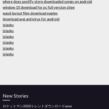
where does spotify store downloaded songs on android
window 10 download for pc full version sitee
wasd layout files download eagles
download avg antivirus for android
jslasku
jslasku
jslasku
jslasku
jslasku
jslasku
New Stories
ロケットマン2020トレントダウンロードaxxo