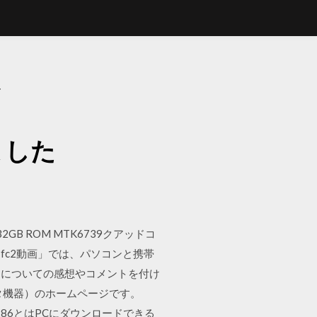
た
ました
羊 32GB ROM MTK6739クアッドコ
「fc2動画」では、パソコンと携帯
品についての感想やコメントを付け
ータ機器）のホームページです。
 x86とはPCにダウンロードできる