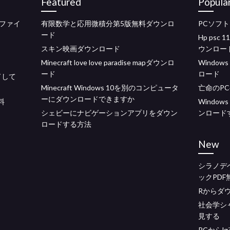
Featured
Popula
ファイ
有限数学と応用微積分第5版無料ダウンロ
PCソフト
ード
Hp ps
スキン映画ダウンロード
ウンロー
Minecraft love love paradise mapダウンロ
Window
ード
ロード
ドして
Minecraft Windows 10を別のコンピュータ
亡命のP
ーにダウンロードできますか
無料
Windows
シェビーにナビゲーションアプリをダウン
ンロード
ロードする方法
New
シラノデ
ックPD
Rからダ
社会学シ
見する
PCから