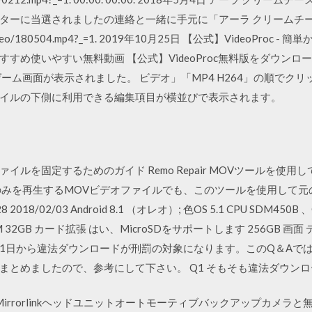
ターに当選されましたの連絡と一緒に手元に「アーラ クリームチーズ
com/video/180504.mp4?_=1. 2019年10月25日 【公式】VideoP
め使いやすい無料動画 【公式】VideoProc無料版をダウンロード
ーム画面が表示されました。 ビデオ」「MP4 H264」の順でク
イルの下側に利用できる編集項目が横並びで表示されます。
P4ファイルを固定するためのガイド Remo Repair MOVツールを
のみを再生するMOVビデオファイルでも、このツールを使用して
8/02/03 Android 8.1 （オレオ）; 色OS 5.1 CPU SDM450B 、Oct
ROM 32GB カード拡張 はい、MicroSDをサポートします 256GB 
成24年10月1日から違法ダウンロードが刑罰の対象になります。このQ＆
とめましたので、参考にして下さい。 Q1 そもそも違法ダウンロードと
irrorlinkヘッドユニットオートモーティブバックアップカメラと無線LA