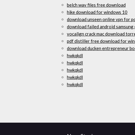
belch wav files free download
hike download for windows 10
download unseen online vpn for p
download failed android samsung
vocalign crack mac download torr
pdf distiller free download for w
download ducken entrepreneur bo
hwkqkdl
hwkqkdl
hwkqkdl
hwkqkdl
hwkqkdl