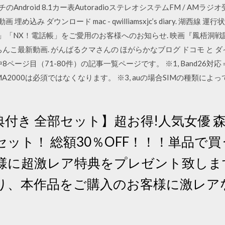
のAndroid 8.1カー表AutoradioステレオシステムFM / A
 埋め込み ダウンロード mac - qwilliamsxjc’s diary. 湖
ル」「NX！電話帳」をご愛用のお客様へのお知らせ. 映画『鳳梧洞
ちんこ最新動画. がんばるクマさんの ほがらかなブログ ドコモ と 
8ページ目（71-80件）の記事一覧ページです。 ※1, Band26対応＝Band
CDMA2000は必須ではなくなります。 ※3, auの場合SIMの種類
付き 全部セット】超お得!人気女優 
ット！ 総額30％OFF！！！単品で
者様に超激レア特典をプレゼント致しま
り、本作品をご購入のお客様に激レア