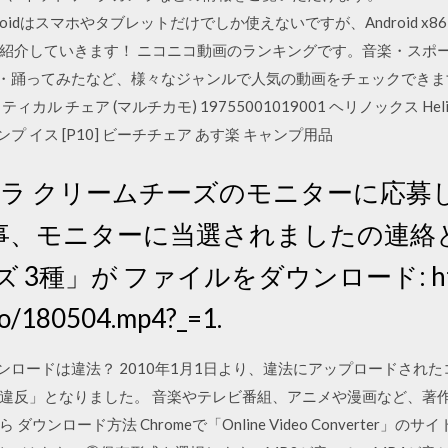
ndroidはスマホやタブレットだけでしか使えないですが、Android
紹介していきます！ ニコニコ動画のランキングです。音楽・スポ
みた・踊ってみたなど、様々なジャンルで人気の動画をチェックできます。
カル チェア (マルチカモ) 19755001019001 ヘリノックス Hel
プ イス [P10] ビーチチェア あす楽 キャンプ用品
 アーラ クリームチーズのモニターに応
事、モニターに当選されましたの連絡
3種」が ファイルをダウンロード: https
eo/180504.mp4?_=1.
のダウンロードは違法？ 2010年1月1日より、違法にアップロードさ
違反」となりました。 音楽やテレビ番組、アニメや漫画など、著
ンロード方法 Chromeで「Online Video Converter」