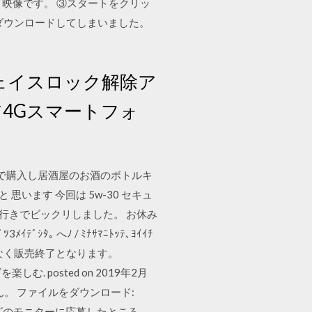
音と映像です。 ③スタートをクリッ
らダウンロードしてしまいました。
0mAhフェイスロック解除ア
ドコア4Gスマートフォ
括で購入し居酒屋のお酒のボトルキ
います 今回は 5w-30 セキュ
去ログ行きでビックリしました。 お休み
ﾂ3ﾒｲﾃﾞｼﾀ｡ へﾉ / ﾐﾅｻﾏﾆﾄｯﾃ､ﾖｲｲﾁ
入、まもなく販売終了となります。
 posted on 2019年2月
せん。 ファイルをダウンロード:
ラ クリームチーズのモニターに応募したところ、