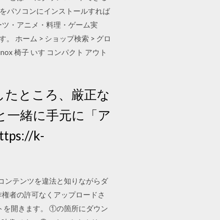
 x86をパソコンにインストールすれば
ーツ・アニメ・料理・ゲーム実
 ホーム > ショップ検索 > グロ
inox 椅子 いす コンパクト アウト
募したところ、厳正な
と一緒に手元に「ア
://k-
れたコンテンツを違法と知りながらダ
作権者の許可なくアップロードさ
のサイトを開きます。 ①の箇所にダウン