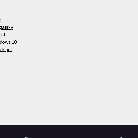
c
 galaxy
ent
indows 10
ok pdf