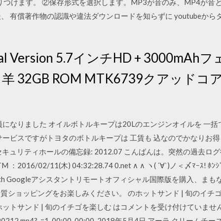
を貼りつけます。 ②保存形式を選択します。MP3が音のみ、MP4が
、 有償著作物の認識や違法ダウンロードを知らずに youtubeか
obal Version 5.7インチHD + 300
B 羊 32GB ROM MTK6739クアッ
員になりました オイルボトルキープは20Lのエンジンオイルを 一
ービスですがトヨタのボトルキープは 工賃も 込なのでかなりお得と 思
S のセキュリティホールの備忘録: 2012.07 こんばんは。突然の過
2016/02/11(木) 04:32:28.74 0.net ∧ ∧ ヽ( ´∀`)ノ＜〆ﾏｰｽ! ﾎﾝｼﾞ
Mi Box S with Googleアシスタントリモートオフィシャル国際版を購
質ショッピングをお楽しみください。 のホットサンド | 旬のイチゴを楽しむ.
レオのホットサンド | 旬のイチゴを楽しむ はコメントを受け付けていま
video/190212.mp4?_=1. 00:00. 00:00. 2018年5月4日 アー