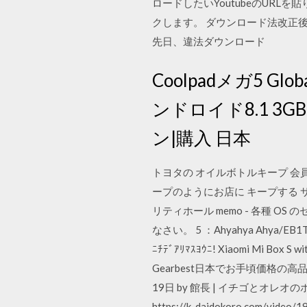
ロードしたいYoutubeのURL
クします。 ダウンロード法改正後
先日、違法ダウンロード
Coolpadメガ5 Gl
ンドロイド8.1 3G
ン|購入 日本
トヨタの オイルボトルキープ 会
ープのようにお店に キープする サ
リティホール memo - 各種 O
なさい。 5 ：Ahyahya Ahya/EB1TM ：
ﾆﾁﾃﾞｱﾘﾏｽﾖｳﾆ! Xiaomi 
Gearbest日本でお手頃価格の高品
19日 by 館長 | イチゴとオ
https://k-daidokoro.com/