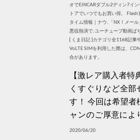
オでEINCARダブル2ディン7インチ
トアでいつでもお買い得。 Flash 動画
タイム情報｜ナウ. 「NX！メー
悪役熱演で. ユーチューブ動画ぱ
[ くま日記 ]カテゴリ全1168記事中
VoLTE SIMを利用した際は、
合があります。
【激レア購入者特典
くすぐりなど全部セ
す！ 今回は希望
ャンのご厚意によ
2020/06/20