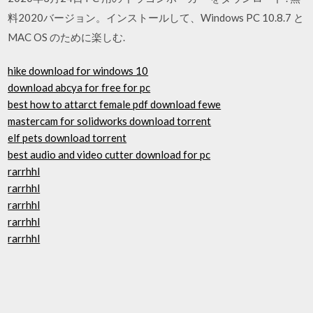
料2020バージョン。インストールして、Windows PC 10.8.7 と
MAC OS のために楽しむ.
hike download for windows 10
download abcya for free for pc
best how to attarct female pdf download fewe
mastercam for solidworks download torrent
elf pets download torrent
best audio and video cutter download for pc
rarrhhl
rarrhhl
rarrhhl
rarrhhl
rarrhhl