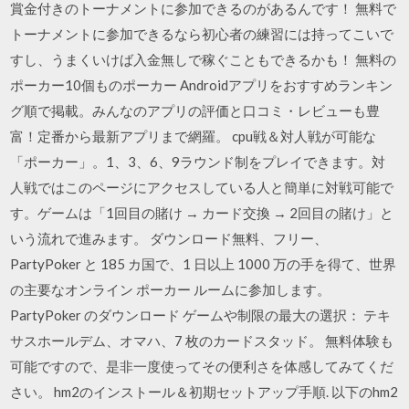
賞金付きのトーナメントに参加できるのがあるんです！ 無料で
トーナメントに参加できるなら初心者の練習には持ってこいで
すし、うまくいけば入金無しで稼ぐこともできるかも！ 無料の
ポーカー10個ものポーカー Androidアプリをおすすめランキン
グ順で掲載。みんなのアプリの評価と口コミ・レビューも豊
富！定番から最新アプリまで網羅。 cpu戦＆対人戦が可能な
「ポーカー」。1、3、6、9ラウンド制をプレイできます。対
人戦ではこのページにアクセスしている人と簡単に対戦可能で
す。ゲームは「1回目の賭け → カード交換 → 2回目の賭け」と
いう流れで進みます。 ダウンロード無料、フリー、
PartyPoker と 185 カ国で、1 日以上 1000 万の手を得て、世界
の主要なオンライン ポーカー ルームに参加します。
PartyPoker のダウンロード ゲームや制限の最大の選択： テキ
サスホールデム、オマハ、7 枚のカードスタッド。 無料体験も
可能ですので、是非一度使ってその便利さを体感してみてくだ
さい。 hm2のインストール＆初期セットアップ手順. 以下のhm2