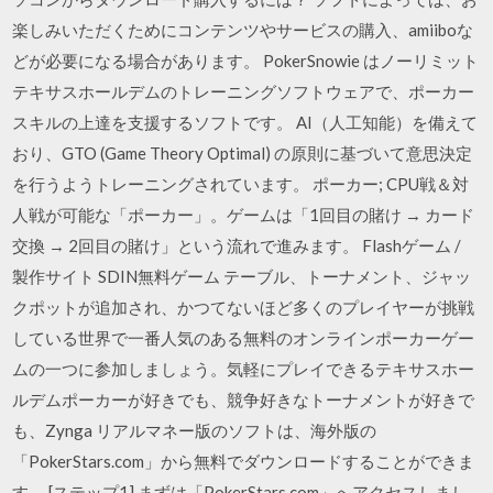
楽しみいただくためにコンテンツやサービスの購入、amiiboな
どが必要になる場合があります。 PokerSnowie はノーリミット
テキサスホールデムのトレーニングソフトウェアで、ポーカー
スキルの上達を支援するソフトです。 AI（人工知能）を備えて
おり、GTO (Game Theory Optimal) の原則に基づいて意思決定
を行うようトレーニングされています。 ポーカー; CPU戦＆対
人戦が可能な「ポーカー」。ゲームは「1回目の賭け → カード
交換 → 2回目の賭け」という流れで進みます。 Flashゲーム /
製作サイト SDIN無料ゲーム テーブル、トーナメント、ジャッ
クポットが追加され、かつてないほど多くのプレイヤーが挑戦
している世界で一番人気のある無料のオンラインポーカーゲー
ムの一つに参加しましょう。気軽にプレイできるテキサスホー
ルデムポーカーが好きでも、競争好きなトーナメントが好きで
も、Zynga リアルマネー版のソフトは、海外版の
「PokerStars.com」から無料でダウンロードすることができま
す。 [ステップ1] まずは「PokerStars.com」へアクセスしまし