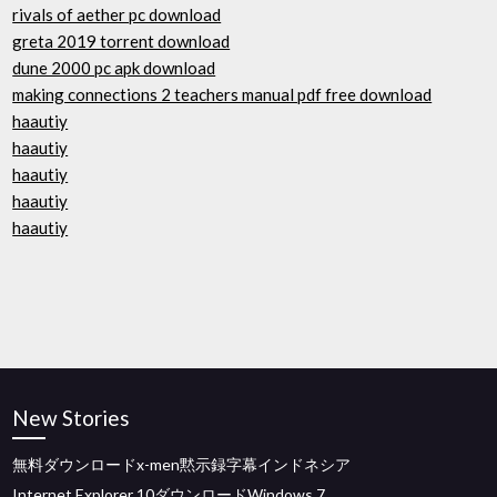
rivals of aether pc download
greta 2019 torrent download
dune 2000 pc apk download
making connections 2 teachers manual pdf free download
haautiy
haautiy
haautiy
haautiy
haautiy
New Stories
無料ダウンロードx-men黙示録字幕インドネシア
Internet Explorer 10ダウンロードWindows 7