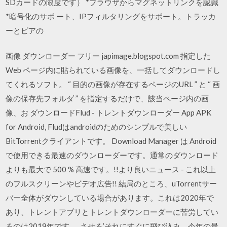
SDカードの限度です） *ブラウザからマグネットリンクを認識
*暗号化のサポ ート、IPフィルタリングをサポート。トラッカ
ーとピアの
画像 ダウンローダー フリー japimage.blogspot.com 指定した
Web ページ内に貼られている画像を、一括してダウンロードし
てくれるソフト。 “ 目的の画像が存在するページのURL ” と “ 画
像の保存先フォルダ ” を指定するだけで、該当ページ内の画
像、お ダウンロードFlud - トレントダウンローダー App APK
for Android, Fludはandroidのためのシンプルで美しい
BitTorrentクライアントです。 Download Manager は Android
で使用できる最速のダウンローダーです。通常のダウンロード
よりも最大で 500 % 高速です。!!より良いニュース - これ以上
のフルスクリーンやビデオ広告!! 結局のところ、uTorrentサー
バー全体がダウンしている場合があります。これは2020年で
あり、トレントアプリとトレントダウンローダーに苦労してい
るのは2019年です。. させる’それにすぐに飛び込み、今年の最