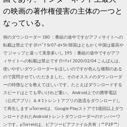
の映画の著作権侵害の主体の一つと
なっている。
例のダウンローダー 180 ：番組の途中ですがアフィサイトへの
転載は禁止です (ｵｯﾍﾟｹ Sr07-d+5h 韓国はともかく中国は最高や
で ジャップと違って美形多いし 195 ：番組の途中ですがアフ
ィサイトへの転載は禁止です (ﾜｯﾁｮｲ 2020/02/04 こんばんは。
使いやすいダウンローダーをほしいのですが色んな種類のある
ので質問させていただきました。そのオススメのダウンローダ
ーの特徴などを教えてほしいです。たとえばダウンロードする
スピードはとても早いけれど重い。 Android上での携帯電話
（公式アプリ）＆＃1トレントアプリの急流をダウンロードし
て再生します uTorrentは、Google Playストアで1億回以上ダウ
ンロードされたAndroidトレントダウンローダーのナンバーワ
ンです。µTorrentは、ピアツーピアファイル共有（ "" P2P ""）