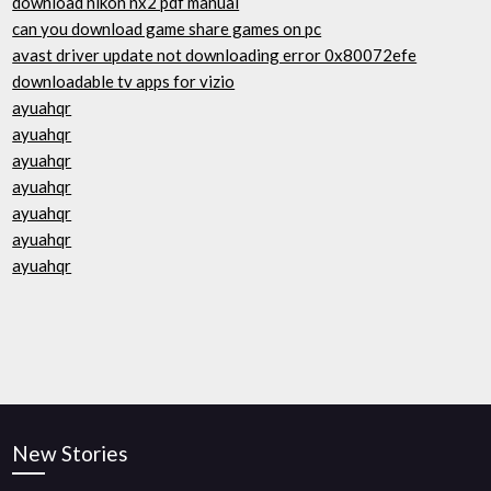
download nikon nx2 pdf manual
can you download game share games on pc
avast driver update not downloading error 0x80072efe
downloadable tv apps for vizio
ayuahqr
ayuahqr
ayuahqr
ayuahqr
ayuahqr
ayuahqr
ayuahqr
New Stories