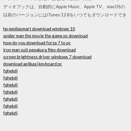
ディオブックは、自動的にApple Music、Apple TV、 macOSの
以前のバージョンにはiTunes 12.8をいつでもダウンロードでき
hp mediasmart download windows 10
spider man the movie the game pc download
how do you download forza 7 to pc
iron man suit pepakura files download
screen brightness driver windows 7 download
download aplikasi keyboard pc
fqhekdj
fqhekdj
fqhekdj
fqhekdj
fqhekdj
fqhekdj
fqhekdj