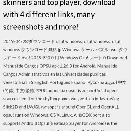
skinners and top player, download
with 4 different links, many
screenshots and more!
2019/04/28 ダウンロード osu! windows, osu! windows, osu!
windows ダウンロード 無料 jp Windows ゲーム パズル osu! ダウ
ンロード osu! 2019.930.0 用 Windows Osu! レート 0 Download
Manual de Cargos OPSU apk 1.26.3 for Android. Manual de
Cargos Administrativos en las universidades públicas
venezolanas ES English Português Español Pусский العربية 中文
(简体) 中文(繁體) ह न द Indonesia opsu! is an unofficial open-
source client for the rhythm game osu!, written in Java using
Slick2D and LWJGL (wrappers around OpenGL and OpenAL).
opsu! runs on Windows, OS X, Linux. A libGDX port also
supports Android Opsu!(Beatmap player for Android) is the