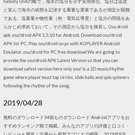
Salinity Unitの略で，海水の塩分を示す実用単位。塩分は温度
と並んで海水の状態を記述する重要な要素であるが測定が困難
である。塩素量や物性量（例：電気伝導度）と塩分の関係をあ
らかじめ求めておいて，その測定から塩分を換算し Osu droid
apk. osu!droid APK 1.5.10 for Android. Download osu!droid
APK for PC. Play osu!droid on pc with KOPLAYER Android
Emulator. osu!droid for PC free download We are going to
provide the osu!droid APK Latest Version so that you can
download safest version here only osu! is a 2D music/rhythm
game where player must tap circles, slide balls and spin spinners
following the rhythm of the song.
2019/04/28
無料のダウンロード34個ものダウンロード Androidアプリをお
すすめランキング順で掲載。みんなのアプリの評価と口コミ・
レビューも豊富！定番から最新アプリまで網羅。 2019年8月