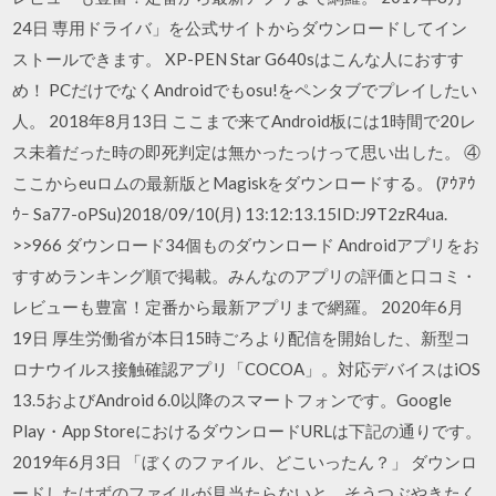
24日 専用ドライバ」を公式サイトからダウンロードしてイン
ストールできます。 XP-PEN Star G640sはこんな人におすす
め！ PCだけでなくAndroidでもosu!をペンタブでプレイしたい
人。 2018年8月13日 ここまで来てAndroid板には1時間で20レ
ス未着だった時の即死判定は無かったっけって思い出した。 ④
ここからeuロムの最新版とMagiskをダウンロードする。 (ｱｳｱｳ
ｳｰ Sa77-oPSu)2018/09/10(月) 13:12:13.15ID:J9T2zR4ua.
>>966 ダウンロード34個ものダウンロード Androidアプリをお
すすめランキング順で掲載。みんなのアプリの評価と口コミ・
レビューも豊富！定番から最新アプリまで網羅。 2020年6月
19日 厚生労働省が本日15時ごろより配信を開始した、新型コ
ロナウイルス接触確認アプリ「COCOA」。対応デバイスはiOS
13.5およびAndroid 6.0以降のスマートフォンです。Google
Play・App StoreにおけるダウンロードURLは下記の通りです。
2019年6月3日 「ぼくのファイル、どこいったん？」 ダウンロ
ードしたはずのファイルが見当たらないと、そうつぶやきたく