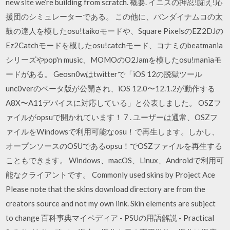
new site we’re building from scratch. 概要. イニスの押忍!闘え!応
援団のシミュレーターである。 この他に、バンダイナムコの太
鼓の達人を模したosu!taikoモードや、Square PixelsのEZ2DJの
Ez2Catchモードを模したosu!catchモード、コナミのbeatmania
シリーズやpop'n music、MOMOのO2Jamを模したosu!maniaモ
ードがある。 Geosn0wはtwitterで「iOS 12の脱獄ツール
unc0verのベータ版が公開され、iOS 12.0〜12.1.2が動作する
A8X〜A11デバイスに対応している」と公表しました。 OSZフ
ァイルがopsuで開かれています！ 7 . ユーザーは通常、OSZフ
ァイルをWindowsで利用可能なosu！で再生します。しかし、
オープンソースのOSUであるopsu！でOSZファイルを再生する
こともできます。 Windows、macOS、Linux、Androidで利用可
能なクライアントです。 Commonly used skins by Project Ace
Please note that the skins download directory are from the
creators source and not my own link. Skin elements are subject
to change 百科事典マイペディア - PSUの用語解説 - Practical